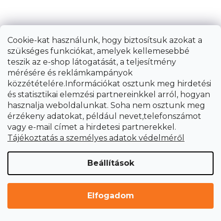
s
á
FEL
t
s
a
Minden héten kedvezményes árú
i
Cookie-kat használunk, hogy biztosítsuk azokat a
r
termékeket, különleges akciókat és érdekes
szükséges funkciókat, amelyek kellemesebbé
á
újdonságokat válogatunk össze Önnek,
teszik az e-shop látogatását, a teljesítmény
n
amelyek éppen megérkeztek raktárunkba.
mérésére és reklámkampányok
y
közzétételére.Információkat osztunk meg hirdetési
í
Szeretne az elsők között értesülni róluk?
és statisztikai elemzési partnereinkkel arról, hogyan
t
Iratkozzon fel hírlevelünkre (ha még nem
hasznalja weboldalunkat. Soha nem osztunk meg
á
érzékeny adatokat, például nevet,telefonszámot
kapja hírlevelünket, a feliratkozási
s
vagy e-mail címet a hirdetesi partnerekkel.
lehetőséget a webáruház láblécében
e
Tájékoztatás a személyes adatok védelméről
l
találja), és a hét válogatását rendszeresen
e
közvetlenül az e-mail-fiókjába küldjük. Így
m
Beállítások
nem marad le az időszakosan elérhető
e
ajánlatokról és a korlátozott
i
raktárkészlettel rendelkező termékekről.
Elfogadom