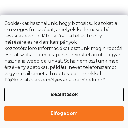
Cookie-kat használunk, hogy biztosítsuk azokat a
szükséges funkciókat, amelyek kellemesebbé
teszik az e-shop látogatását, a teljesítmény
mérésére és reklámkampányok
közzétételére.Információkat osztunk meg hirdetési
és statisztikai elemzési partnereinkkel arról, hogyan
hasznalja weboldalunkat. Soha nem osztunk meg
érzékeny adatokat, például nevet,telefonszámot
vagy e-mail címet a hirdetesi partnerekkel.
Tájékoztatás a személyes adatok védelméről
Beállítások
Elfogadom
Csempevágó kézikönyv 250 mm