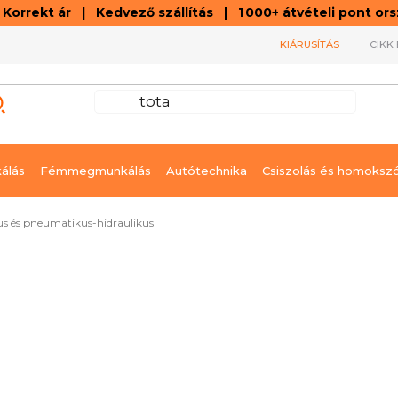
orrekt ár | Kedvező szállítás | 1 000+ átvételi pont o
KIÁRUSÍTÁS
CIKK 
álás
Fémmegmunkálás
Autótechnika
Csiszolás és homoksz
us és pneumatikus-hidraulikus
Azonnal szállítható