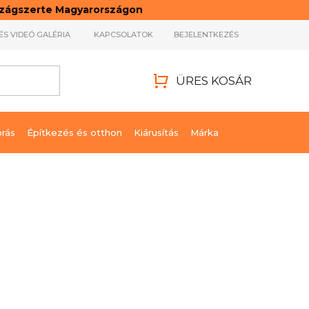
rszágszerte Magyarországon
ÉS VIDEÓ GALÉRIA
KAPCSOLATOK
BEJELENTKEZÉS
ÜRES KOSÁR
KOSÁR
órás
Építkezés és otthon
Kiárusítás
Márka
71 990 Ft