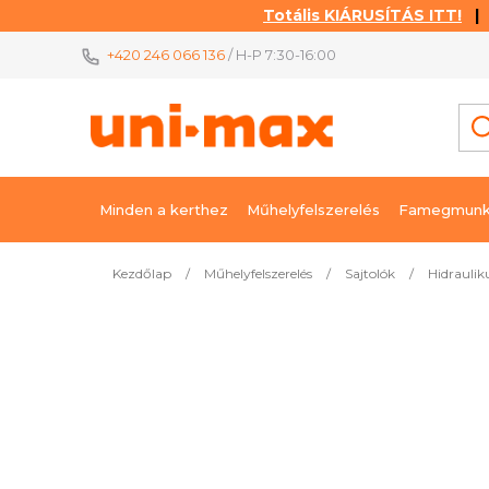
Totális KIÁRUSÍTÁS ITT!
| K
Ugrás
+420 246 066 136
/ H-P 7:30-16:00
a
fő
tartalomhoz
Minden a kerthez
Műhelyfelszerelés
Famegmunk
Kezdőlap
/
Műhelyfelszerelés
/
Sajtolók
/
Hidraulik
Legnépszerűbb termékek
Hidraulikus prés 10 t HEAVY