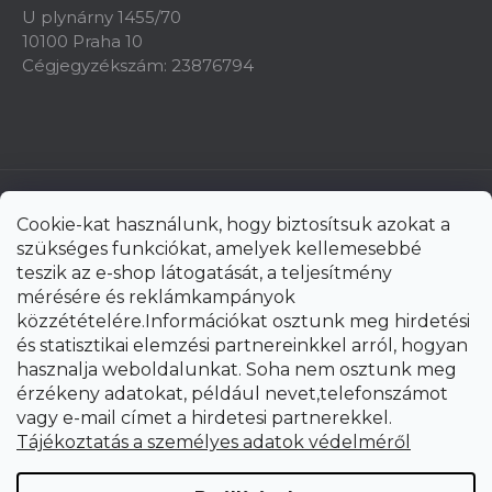
U plynárny 1455/70
10100 Praha 10
Cégjegyzékszám: 23876794
Cookie-kat használunk, hogy biztosítsuk azokat a
szükséges funkciókat, amelyek kellemesebbé
teszik az e-shop látogatását, a teljesítmény
mérésére és reklámkampányok
közzétételére.Információkat osztunk meg hirdetési
és statisztikai elemzési partnereinkkel arról, hogyan
hasznalja weboldalunkat. Soha nem osztunk meg
érzékeny adatokat, például nevet,telefonszámot
vagy e-mail címet a hirdetesi partnerekkel.
Shoptet Premium készítette
Tájékoztatás a személyes adatok védelméről
Copyright 2026
uni-max.hu
. Minden jog fenntartva.
Süti