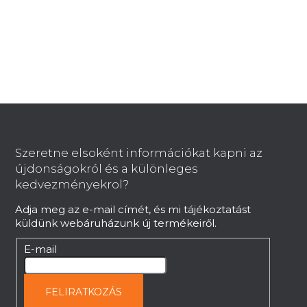
L
á
b
Szeretne elsoként információkat kapni az
l
újdonságokról és a különleges
é
kedvezményekrol?
c
Adja meg az e-mail címét, és mi tájékoztatást
küldünk webáruházunk új termékeiről.
E-mail
FELIRATKOZÁS