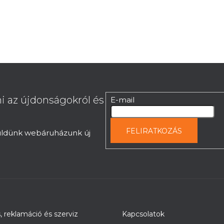
t
a
i
r
á
n
y
í
t
i az újdonságokról és
E-mail
á
s
e
FELIRATKOZÁS
küldünk webáruházunk új
l
e
m
e
i
s, reklamáció és szerviz
Kapcsolatok