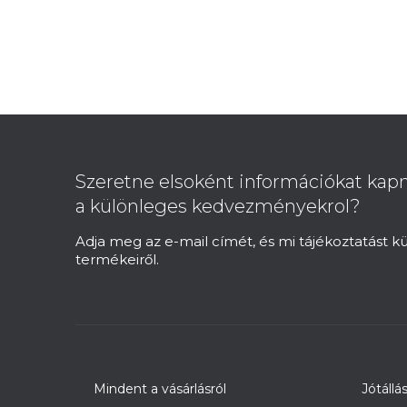
L
á
b
Szeretne elsoként információkat kapn
l
a különleges kedvezményekrol?
é
c
Adja meg az e-mail címét, és mi tájékoztatást 
termékeiről.
Mindent a vásárlásról
Jótállá