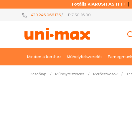
Totális KIÁRUSÍTÁS ITT!
| K
Ugrás
+420 246 066 136
/ H-P 7:30-16:00
a
fő
tartalomhoz
Minden a kerthez
Műhelyfelszerelés
Famegmunk
Kezdőlap
/
Műhelyfelszerelés
/
Mérőeszközök
/
Ta
Legnépszerűbb termékek
Tapintó és karcoló körző
Azo