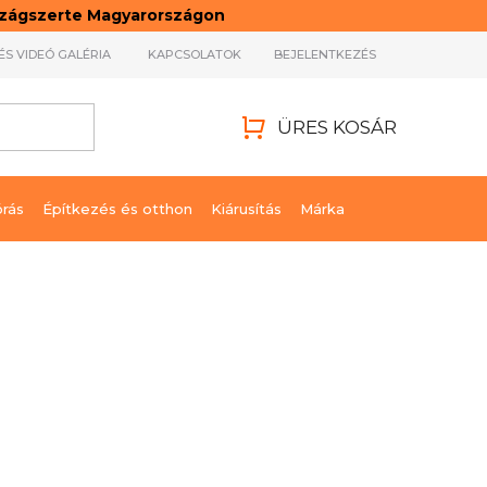
rszágszerte Magyarországon
ÉS VIDEÓ GALÉRIA
KAPCSOLATOK
BEJELENTKEZÉS
ÜRES KOSÁR
KOSÁR
órás
Építkezés és otthon
Kiárusítás
Márka
4 185 Ft