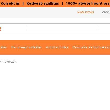
orrekt ár | Kedvező szállítás | 1 000+ átvételi pont o
KIÁRUSÍTÁS
CIKK 
álás
Fémmegmunkálás
Autótechnika
Csiszolás és homoksz
pintókörzők
nnal szállítható