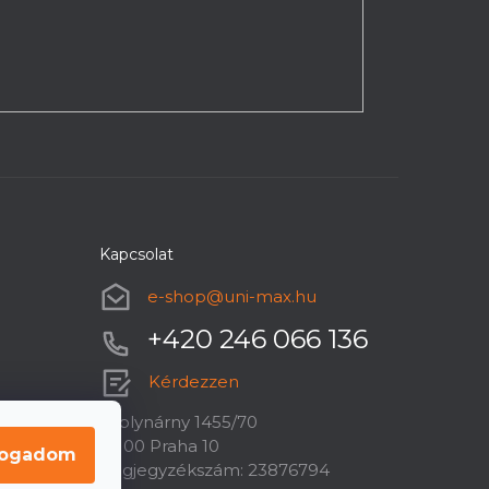
Kapcsolat
e-shop
@
uni-max.hu
+420 246 066 136
Kérdezzen
U plynárny 1455/70
10100 Praha 10
fogadom
Cégjegyzékszám: 23876794