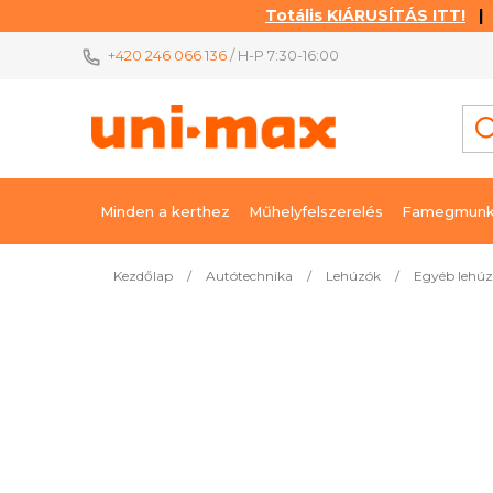
Totális KIÁRUSÍTÁS ITT!
| K
Ugrás
+420 246 066 136
/ H-P 7:30-16:00
a
fő
tartalomhoz
Minden a kerthez
Műhelyfelszerelés
Famegmunk
Kezdőlap
/
Autótechnika
/
Lehúzók
/
Egyéb lehú