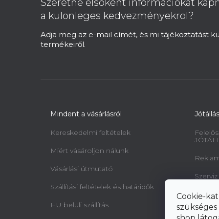
Szeretne elsoként információkat kapn
l
a különleges kedvezményekrol?
é
c
Adja meg az e-mail címét, és mi tájékoztatást 
termékeiről.
Mindent a vásárlásról
Jótállá
Kereskedelmi feltételek
Felelős
JÓTÁL
Miért vásároljon nálunk
Reklamá
Vásárlási útmutató
Szerviz
Szállítási feltételek és határidők
Minta 
Cookie-kat
jogairó
HU belüli szállítás
szükséges 
elállásr
shop látog