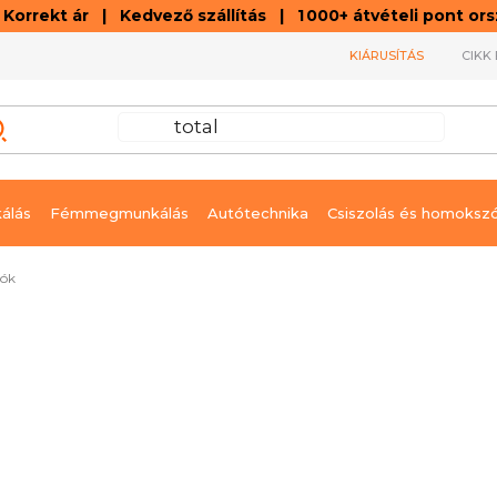
orrekt ár | Kedvező szállítás | 1 000+ átvételi pont o
KIÁRUSÍTÁS
CIKK 
álás
Fémmegmunkálás
Autótechnika
Csiszolás és homoksz
zók