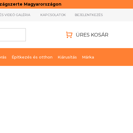
rszágszerte Magyarországon
ÉS VIDEÓ GALÉRIA
KAPCSOLATOK
BEJELENTKEZÉS
ÜRES KOSÁR
KOSÁR
órás
Építkezés és otthon
Kiárusítás
Márka