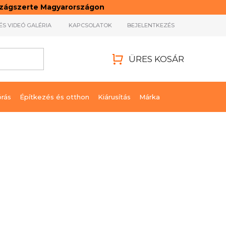
rszágszerte Magyarországon
ÉS VIDEÓ GALÉRIA
KAPCSOLATOK
BEJELENTKEZÉS
ÜRES KOSÁR
KOSÁR
órás
Építkezés és otthon
Kiárusítás
Márka