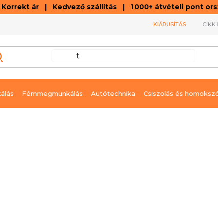
orrekt ár | Kedvező szállítás | 1 000+ átvételi pont o
KIÁRUSÍTÁS
CIKK 
álás
Fémmegmunkálás
Autótechnika
Csiszolás és homoksz