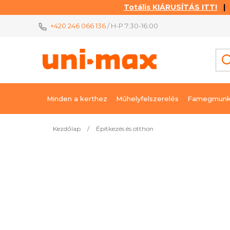
Totális KIÁRUSÍTÁS ITT!
| K
Ugrás
+420 246 066 136
/ H-P 7:30-16:00
a
fő
tartalomhoz
Minden a kerthez
Műhelyfelszerelés
Famegmunk
Kezdőlap
/
Építkezés és otthon