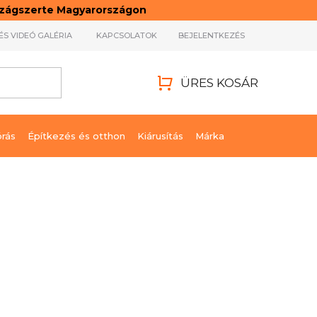
rszágszerte Magyarországon
ÉS VIDEÓ GALÉRIA
KAPCSOLATOK
BEJELENTKEZÉS
ÜRES KOSÁR
KOSÁR
órás
Építkezés és otthon
Kiárusítás
Márka