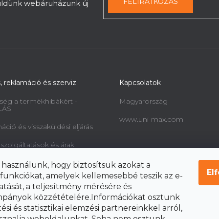
e
FELIRATKOZÁS
küldünk webáruházunk új
l
e
m
e
i
s, reklamáció és szerviz
Kapcsolatok
ség a termékhibákért -
Magyarország
LÁS
www.uni-max.com
ció és visszaküldési eljárás
 szolgáltatások és árak
információk a fogyasztók
 használunk, hogy biztosítsuk azokat a
l és a szerződéstől való
El
funkciókat, amelyek kellemesebbé teszik az e-
ól
atását, a teljesítmény mérésére és
pányok közzétételére.Információkat osztunk
si és statisztikai elemzési partnereinkkel arról,
sznalja weboldalunkat. Soha nem osztunk