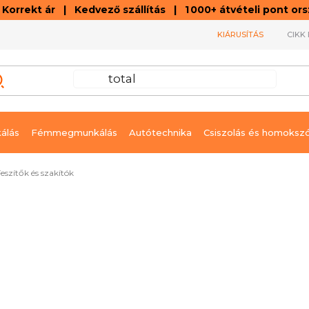
orrekt ár | Kedvező szállítás | 1 000+ átvételi pont o
KIÁRUSÍTÁS
CIKK 
álás
Fémmegmunkálás
Autótechnika
Csiszolás és homoksz
eszítők és szakítók