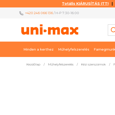
Totális KIÁRUSÍTÁS ITT!
| K
Ugrás
+420 246 066 136
/ H-P 7:30-16:00
a
fő
tartalomhoz
Minden a kerthez
Műhelyfelszerelés
Famegmunk
Kezdőlap
/
Műhelyfelszerelés
/
Kézi szerszámok
/
F