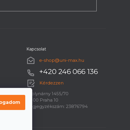
Kapcsolat
e-shop
@
uni-max.hu
+420 246 066 136
Kérdezzen
U plynárny 1455/70
10100 Praha 10
fogadom
Cégjegyzékszám: 23876794