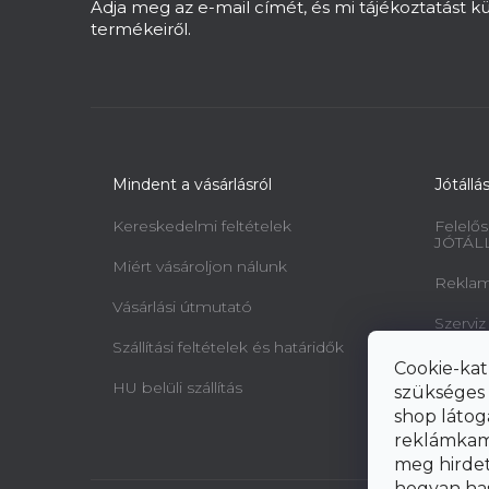
c
Adja meg az e-mail címét, és mi tájékoztatást 
termékeiről.
Mindent a vásárlásról
Jótállá
Kereskedelmi feltételek
Felelős
JÓTÁL
Miért vásároljon nálunk
Reklamá
Vásárlási útmutató
Szerviz
Szállítási feltételek és határidők
Minta 
Cookie-kat
jogairó
HU belüli szállítás
szükséges 
elállásr
shop látog
reklámkam
meg hirdeté
hogyan ha