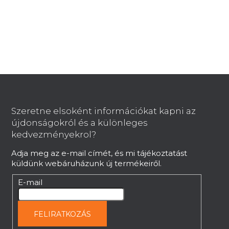
s
t
a
i
r
á
n
L
y
í
á
t
b
Szeretne elsoként információkat kapni az
á
l
újdonságokról és a különleges
s
é
kedvezményekrol?
e
c
l
Adja meg az e-mail címét, és mi tájékoztatást
e
küldünk webáruházunk új termékeiről.
m
e
E-mail
i
FELIRATKOZÁS