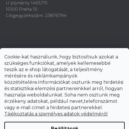
U plynárny 1455/70
10100 Praha 10
Cégjegyzékszám: 23876794
Cookie-kat használunk, hogy biztosítsuk azokat a
szükséges funkciókat, amelyek kellemesebbé
teszik az e-shop látogatását, a teljesítmény
mérésére és reklámkampányok
közzétételére.Információkat osztunk meg hirdetési
és statisztikai elemzési partnereinkkel arról, hogyan
hasznalja weboldalunkat. Soha nem osztunk meg
érzékeny adatokat, például nevet,telefonszámot
vagy e-mail címet a hirdetesi partnerekkel.
Shoptet Premium készítette
Tájékoztatás a személyes adatok védelméről
Copyright 2026
uni-max.hu
. Minden jog fenntartva.
Süti
Beállítások