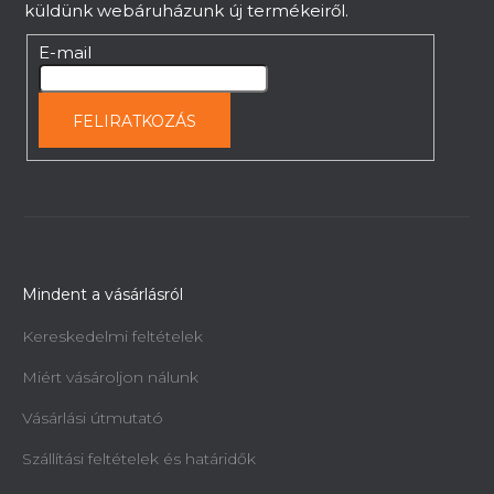
e
küldünk webáruházunk új termékeiről.
m
e
E-mail
i
FELIRATKOZÁS
Mindent a vásárlásról
Kereskedelmi feltételek
Miért vásároljon nálunk
Vásárlási útmutató
Szállítási feltételek és határidők