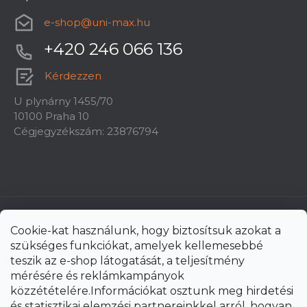
e-shop
@
uni-max.hu
+420 246 066 136
Kérdezzen
U plynárny 1455/70
10100 Praha 10
Cégjegyzékszám: 23876794
Cookie-kat használunk, hogy biztosítsuk azokat a
szükséges funkciókat, amelyek kellemesebbé
teszik az e-shop látogatását, a teljesítmény
mérésére és reklámkampányok
közzétételére.Információkat osztunk meg hirdetési
és statisztikai elemzési partnereinkkel arról, hogyan