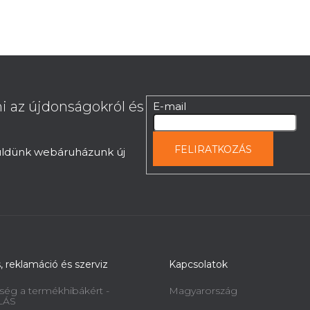
i az újdonságokról és
E-mail
FELIRATKOZÁS
küldünk webáruházunk új
s, reklamáció és szerviz
Kapcsolatok
ség a termékhibákért -
Magyarország
LÁS