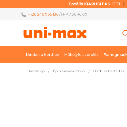
Totális KIÁRUSÍTÁS ITT!
| K
Ugrás
+420 246 066 136
/ H-P 7:30-16:00
a
fő
tartalomhoz
Minden a kerthez
Műhelyfelszerelés
Famegmunk
Kezdőlap
/
Építkezés és otthon
/
Hobbi és háztartás