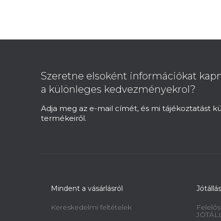
L
á
b
Szeretne elsoként információkat kapn
l
a különleges kedvezményekrol?
é
c
Adja meg az e-mail címét, és mi tájékoztatást 
termékeiről.
Mindent a vásárlásról
Jótállá
Kereskedelmi feltételek
Felelős
JÓTÁL