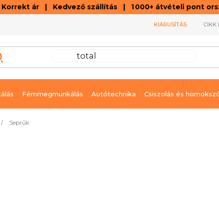
orrekt ár | Kedvező szállítás | 1 000+ átvételi pont o
KIÁRUSÍTÁS
CIKK 
álás
Fémmegmunkálás
Autótechnika
Csiszolás és homoksz
/
Seprűk