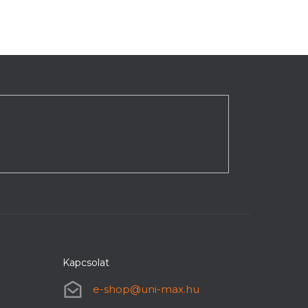
Kapcsolat
e-shop
@
uni-max.hu