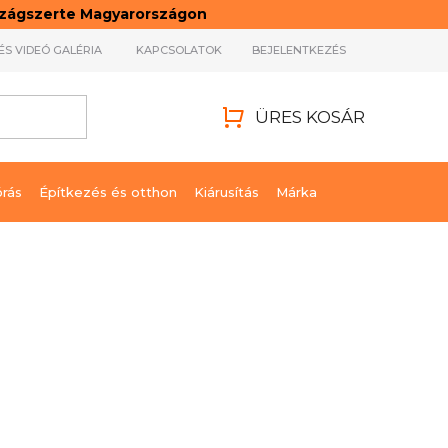
rszágszerte Magyarországon
ÉS VIDEÓ GALÉRIA
KAPCSOLATOK
BEJELENTKEZÉS
ÜRES KOSÁR
KOSÁR
órás
Építkezés és otthon
Kiárusítás
Márka