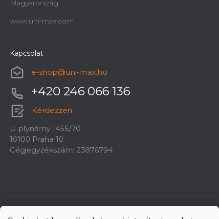
Magyarország
www.uni-max.com
Kapcsolat
e-shop
@
uni-max.hu
+420 246 066 136
Kérdezzen
U plynárny 1455/70
10100 Praha 10
Cégjegyzékszám: 23876794