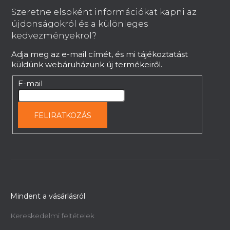
t
b
Szeretne elsoként információkat kapni az
á
l
újdonságokról és a különleges
s
é
kedvezményekrol?
e
c
l
Adja meg az e-mail címét, és mi tájékoztatást
e
küldünk webáruházunk új termékeiről.
m
e
E-mail
i
FELIRATKOZÁS
Mindent a vásárlásról
Kereskedelmi feltételek