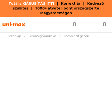
Totális KIÁRUSÍTÁS ITT!
| Korrekt ár | Kedvező
szállítás | 1 000+ átvételi pont országszerte
Magyarországon
Ugrás
Keresés
KOSÁR
a
fő
tartalomhoz
Kezdőlap
/
Fémmegmunkálás
/
Kombinált gépek