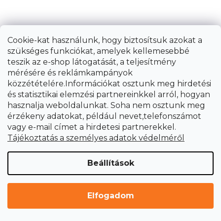
Cookie-kat használunk, hogy biztosítsuk azokat a
szükséges funkciókat, amelyek kellemesebbé
Příložný úhelník 75 ×50 mm
teszik az e-shop látogatását, a teljesítmény
mérésére és reklámkampányok
közzétételére.Információkat osztunk meg hirdetési
és statisztikai elemzési partnereinkkel arról, hogyan
16 599 Ft
hasznalja weboldalunkat. Soha nem osztunk meg
Azonnal szállítható
érzékeny adatokat, például nevet,telefonszámot
vagy e-mail címet a hirdetesi partnerekkel.
Tájékoztatás a személyes adatok védelméről
Beállítások
Elfogadom
TOVÁBBI 16 BETÖLTÉSE
L