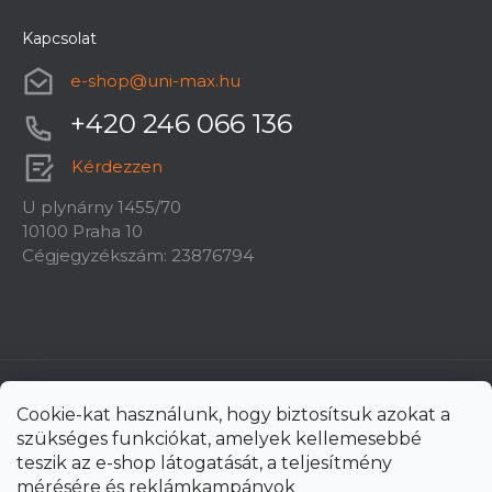
Kapcsolat
e-shop
@
uni-max.hu
+420 246 066 136
Kérdezzen
U plynárny 1455/70
10100 Praha 10
Cégjegyzékszám: 23876794
Cookie-kat használunk, hogy biztosítsuk azokat a
szükséges funkciókat, amelyek kellemesebbé
teszik az e-shop látogatását, a teljesítmény
mérésére és reklámkampányok