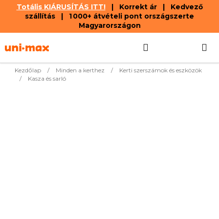
Totális KIÁRUSÍTÁS ITT!
| Korrekt ár | Kedvező
szállítás | 1 000+ átvételi pont országszerte
Magyarországon
Ugrás
Keresés
KOSÁR
a
fő
tartalomhoz
Kezdőlap
/
Minden a kerthez
/
Kerti szerszámok és eszközök
/
Kasza és sarló
Legnépszerűbb termékek
2