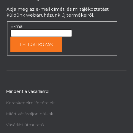
c
l
Adja meg az e-mail címét, és mi tájékoztatást
e
küldünk webáruházunk új termékeiről.
m
e
E-mail
i
FELIRATKOZÁS
Mindent a vásárlásról
Kereskedelmi feltételek
Miért vásároljon nálunk
Vásárlási útmutató