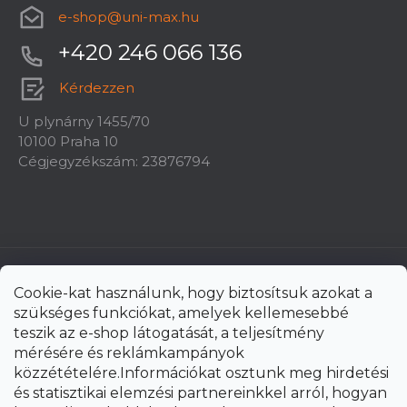
e-shop
@
uni-max.hu
+420 246 066 136
Kérdezzen
U plynárny 1455/70
10100 Praha 10
Cégjegyzékszám: 23876794
Cookie-kat használunk, hogy biztosítsuk azokat a
szükséges funkciókat, amelyek kellemesebbé
teszik az e-shop látogatását, a teljesítmény
mérésére és reklámkampányok
közzétételére.Információkat osztunk meg hirdetési
és statisztikai elemzési partnereinkkel arról, hogyan