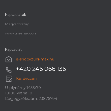
Kapcsolatok
Magyarország
www.uni-max.com
Kapcsolat
e-shop
@
uni-max.hu
+420 246 066 136
Kérdezzen
U plynárny 1455/70
10100 Praha 10
Cégjegyzékszám: 23876794