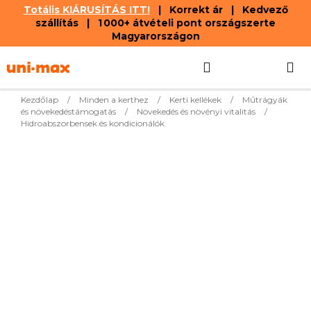
Totális KIÁRUSÍTÁS ITT!
| Korrekt ár | Kedvező
szállítás | 1 000+ átvételi pont országszerte
Magyarországon
Ugrás
Keresés
KOSÁR
a
fő
tartalomhoz
Kezdőlap
/
Minden a kerthez
/
Kerti kellékek
/
Műtrágyák
és növekedéstámogatás
/
Növekedés és növényi vitalitás
/
Hidroabszorbensek és kondicionálók
Legnépszerűbb termékek