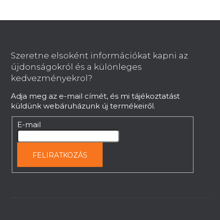
á
n
L
y
í
á
t
b
Szeretne elsoként információkat kapni az
á
l
újdonságokról és a különleges
s
é
kedvezményekrol?
e
c
l
Adja meg az e-mail címét, és mi tájékoztatást
e
küldünk webáruházunk új termékeiről.
m
e
E-mail
i
FELIRATKOZÁS