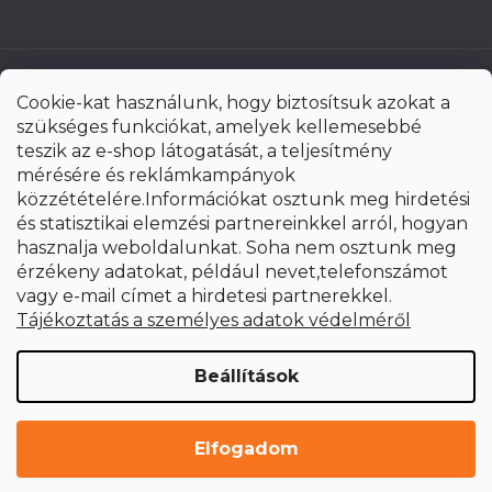
Cookie-kat használunk, hogy biztosítsuk azokat a
szükséges funkciókat, amelyek kellemesebbé
teszik az e-shop látogatását, a teljesítmény
mérésére és reklámkampányok
közzétételére.Információkat osztunk meg hirdetési
és statisztikai elemzési partnereinkkel arról, hogyan
hasznalja weboldalunkat. Soha nem osztunk meg
érzékeny adatokat, például nevet,telefonszámot
vagy e-mail címet a hirdetesi partnerekkel.
Shoptet Premium készítette
Tájékoztatás a személyes adatok védelméről
Copyright 2026
uni-max.hu
. Minden jog fenntartva.
Süti
Beállítások
beállítások szerkesztése
Elfogadom