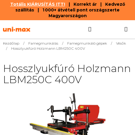
Totális KIÁRUSÍTÁS ITT!
| Korrekt ár | Kedvező
szállítás | 1 000+ átvételi pont országszerte
Magyarországon
Ugrás
Keresés
KOSÁR
a
fő
tartalomhoz
Kezdőlap
/
Famegmunkálás
/
Famegmunkáló gépek
/
Vésők
/
Hosszlyukfúró Holzmann LBM250C 400V
Hosszlyukfúró Holzmann
LBM250C 400V