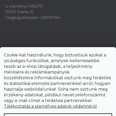
U plynárny 1455/70
10100 Praha 10
Cégjegyzékszám: 23876794
Cookie-kat használunk, hogy biztosítsuk azokat a
szükséges funkciókat, amelyek kellemesebbé
teszik az e-shop látogatását, a teljesítmény
mérésére és reklámkampányok
közzétételére.Információkat osztunk meg hirdetési
és statisztikai elemzési partnereinkkel arról, hogyan
hasznalja weboldalunkat. Soha nem osztunk meg
érzékeny adatokat, például nevet,telefonszámot
vagy e-mail címet a hirdetesi partnerekkel.
Shoptet Premium készítette
Tájékoztatás a személyes adatok védelméről
Copyright 2026
uni-max.hu
. Minden jog fenntartva.
Süti