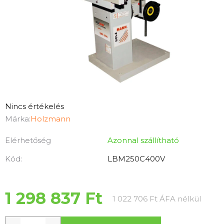
A
Nincs értékelés
termék
Márka:
Holzmann
átlagos
Elérhetőség
Azonnal szállítható
értékelése
5-
Kód:
LBM250C400V
ből
0,0
csillag.
1 298 837 Ft
Egysé
1 022 706 Ft ÁFA nélkül