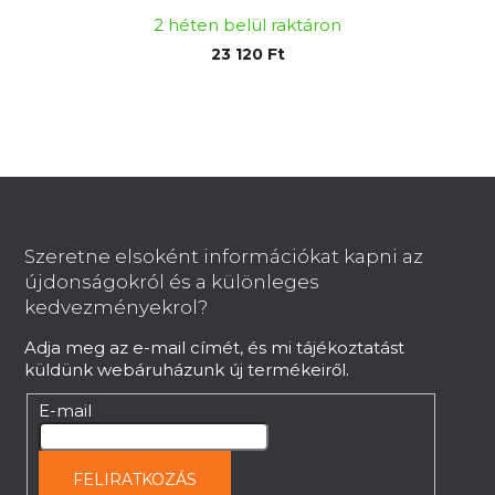
2 héten belül raktáron
23 120 Ft
L
á
b
Szeretne elsoként információkat kapni az
l
újdonságokról és a különleges
é
kedvezményekrol?
c
Adja meg az e-mail címét, és mi tájékoztatást
küldünk webáruházunk új termékeiről.
E-mail
FELIRATKOZÁS