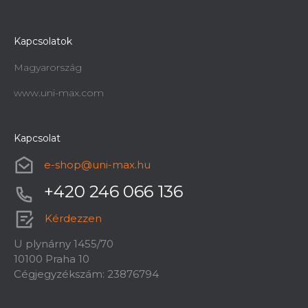
Kapcsolatok
Magyarország
www.uni-max.com
Kapcsolat
e-shop
@
uni-max.hu
+420 246 066 136
Kérdezzen
U plynárny 1455/70
10100 Praha 10
Cégjegyzékszám: 23876794