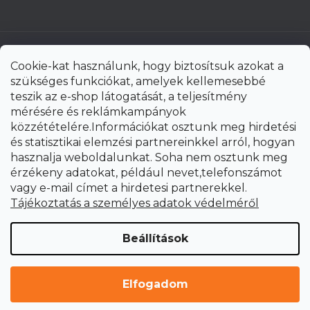
Cookie-kat használunk, hogy biztosítsuk azokat a
szükséges funkciókat, amelyek kellemesebbé
teszik az e-shop látogatását, a teljesítmény
mérésére és reklámkampányok
közzétételére.Információkat osztunk meg hirdetési
és statisztikai elemzési partnereinkkel arról, hogyan
hasznalja weboldalunkat. Soha nem osztunk meg
érzékeny adatokat, például nevet,telefonszámot
vagy e-mail címet a hirdetesi partnerekkel.
Shoptet Premium készítette
Tájékoztatás a személyes adatok védelméről
Copyright 2026
uni-max.hu
. Minden jog fenntartva.
Süti
Beállítások
beállítások szerkesztése
Elfogadom