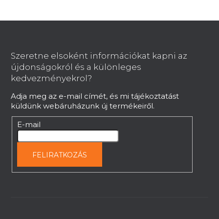
á
n
L
y
í
á
t
b
Szeretne elsoként információkat kapni az
á
l
újdonságokról és a különleges
s
é
kedvezményekrol?
e
c
l
Adja meg az e-mail címét, és mi tájékoztatást
e
küldünk webáruházunk új termékeiről.
m
e
E-mail
i
FELIRATKOZÁS