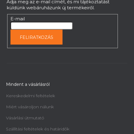
Adja meg az e-mail címét, és mi tájékoztatást
küldünk webáruházunk új termékeiről.
E-mail
FELIRATKOZÁS
Mindent a vásárlásról
Kereskedelmi feltételek
Miért vásároljon nálunk
Vásárlási útmutató
Szállítási feltételek és határidők