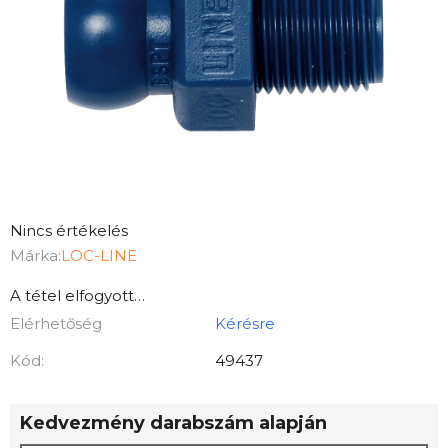
A
Nincs értékelés
termék
Márka:
LOC-LINE
átlagos
A tétel elfogyott…
értékelése
Elérhetőség
Kérésre
5-
ből
Kód:
49437
0,0
csillag.
Kedvezmény darabszám alapján