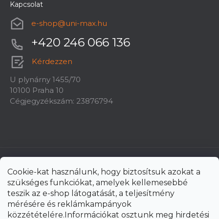
Kapcsolat
e-shop
@
uni-max.hu
+420 246 066 136
Kérdezzen
U plynárny 1455/70
10100 Praha 10
Cégjegyzékszám: 23876794
Cookie-kat használunk, hogy biztosítsuk azokat a
szükséges funkciókat, amelyek kellemesebbé
teszik az e-shop látogatását, a teljesítmény
mérésére és reklámkampányok
közzétételére.Információkat osztunk meg hirdetési