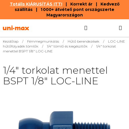
Totális KIÁRUSÍTÁS ITT!
| Korrekt ár | Kedvező
szállítás | 1 000+ átvételi pont országszerte
Magyarországon
Ugrás
Keresés
KOSÁR
a
fő
tartalomhoz
Kezdőlap
/
Fémmegmunkálás
/
Hűtő berendezések
/
LOC-LINE
hűtőfolyadék tömlők
/
1/4" tömlő és kiegészítők
/
1/4" torkolat
menettel BSPT 1/8" LOC-LINE
1/4" torkolat menettel
BSPT 1/8" LOC-LINE