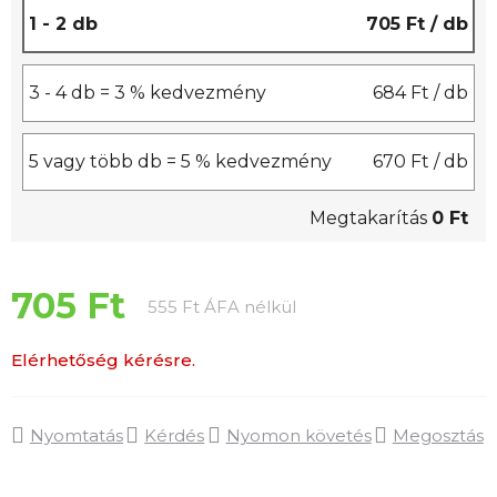
1 - 2 db
705 Ft
/ db
3 - 4 db = 3 % kedvezmény
684 Ft
/ db
5 vagy több db = 5 % kedvezmény
670 Ft
/ db
Megtakarítás
0 Ft
705 Ft
Egységár:
555 Ft ÁFA nélkül
Elérhetőség kérésre.
Nyomtatás
Kérdés
Nyomon követés
Megosztás