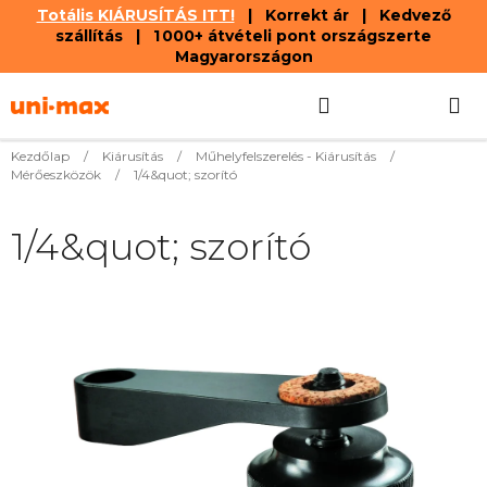
Totális KIÁRUSÍTÁS ITT!
| Korrekt ár | Kedvező
szállítás | 1 000+ átvételi pont országszerte
Magyarországon
Ugrás
Keresés
KOSÁR
a
fő
tartalomhoz
Kezdőlap
/
Kiárusítás
/
Műhelyfelszerelés - Kiárusítás
/
Mérőeszközök
/
1/4&quot; szorító
1/4&quot; szorító