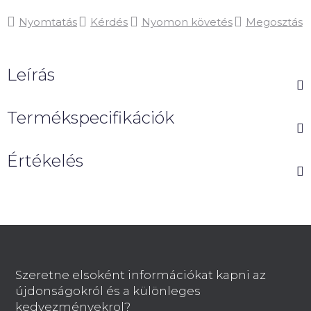
Nyomtatás
Kérdés
Nyomon követés
Megosztás
Leírás
Termékspecifikációk
Értékelés
L
á
b
Szeretne elsoként információkat kapni az
l
újdonságokról és a különleges
é
kedvezményekrol?