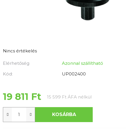
A
Nincs értékelés
termék
Elérhetőség
Azonnal szállítható
átlagos
értékelése
Kód:
UP002400
5-
ből
0,0
19 811 Ft
Egységár:
15 599 Ft ÁFA nélkül
csillag.
KOSÁRBA