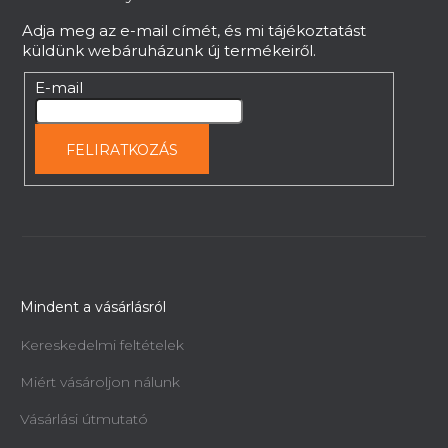
c
Adja meg az e-mail címét, és mi tájékoztatást
küldünk webáruházunk új termékeiről.
E-mail
FELIRATKOZÁS
Mindent a vásárlásról
Kereskedelmi feltételek
Miért vásároljon nálunk
Vásárlási útmutató