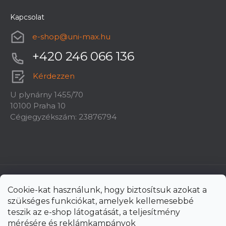
Kapcsolat
e-shop
@
uni-max.hu
+420 246 066 136
Kérdezzen
U plynárny 1455/70
10100 Praha 10
Cégjegyzékszám: 23876794
Cookie-kat használunk, hogy biztosítsuk azokat a
szükséges funkciókat, amelyek kellemesebbé
teszik az e-shop látogatását, a teljesítmény
mérésére és reklámkampányok