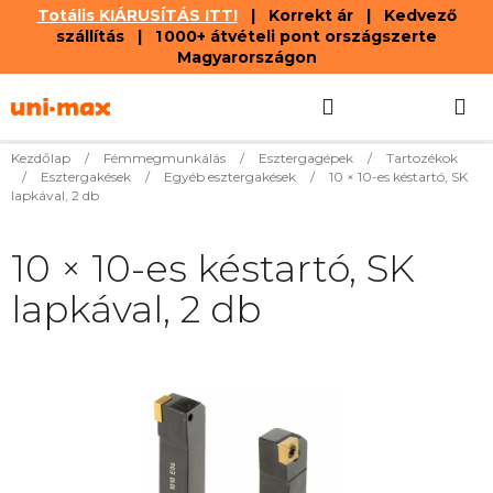
Totális KIÁRUSÍTÁS ITT!
| Korrekt ár | Kedvező
szállítás | 1 000+ átvételi pont országszerte
Magyarországon
Ugrás
Keresés
KOSÁR
a
fő
tartalomhoz
Kezdőlap
/
Fémmegmunkálás
/
Esztergagépek
/
Tartozékok
/
Esztergakések
/
Egyéb esztergakések
/
10 × 10-es késtartó, SK
lapkával, 2 db
10 × 10-es késtartó, SK
lapkával, 2 db