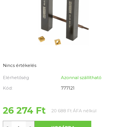
A
Nincs értékelés
termék
Elérhetőség
Azonnal szállítható
átlagos
értékelése
Kód:
777121
5-
ből
0,0
26 274 Ft
Egységár:
20 688 Ft ÁFA nélkül
csillag.