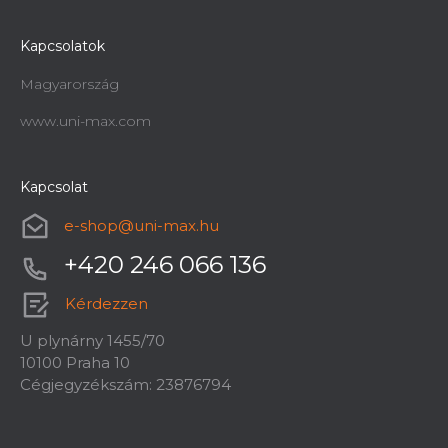
Kapcsolatok
Magyarország
www.uni-max.com
Kapcsolat
e-shop
@
uni-max.hu
+420 246 066 136
Kérdezzen
U plynárny 1455/70
10100 Praha 10
Cégjegyzékszám: 23876794