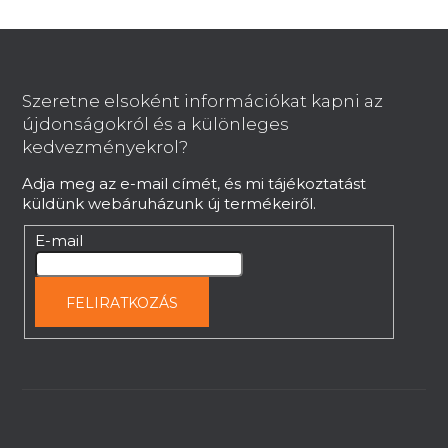
L
á
b
Szeretne elsoként információkat kapni az
l
újdonságokról és a különleges
é
kedvezményekrol?
c
Adja meg az e-mail címét, és mi tájékoztatást
küldünk webáruházunk új termékeiről.
E-mail
FELIRATKOZÁS