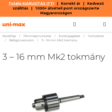
Totális KIÁRUSÍTÁS ITT!
| Korrekt ár | Kedvező
szállítás | 1 000+ átvételi pont országszerte
Magyarországon
Ugrás
Keresés
KOSÁR
a
fő
tartalomhoz
Kezdőlap
/
Fémmegmunkálás
/
Esztergagépek
/
Tartozékok
/
Befogó szerszám
/
3 – 16 mm Mk2 tokmány
3 – 16 mm Mk2 tokmány