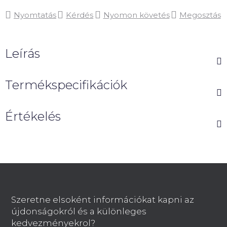
Nyomtatás
Kérdés
Nyomon követés
Megosztás
Leírás
Termékspecifikációk
Értékelés
L
á
b
Szeretne elsoként információkat kapni az
l
újdonságokról és a különleges
é
kedvezményekrol?