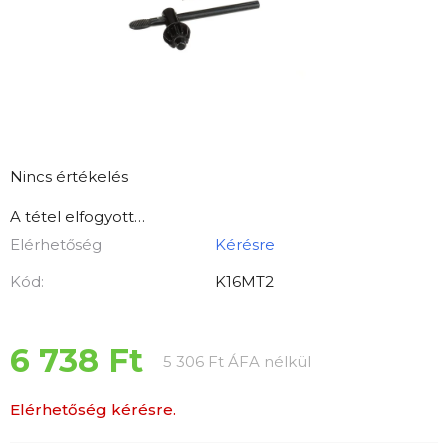
A
Nincs értékelés
termék
A tétel elfogyott…
átlagos
Elérhetőség
Kérésre
értékelése
5-
Kód:
K16MT2
ből
0,0
csillag.
6 738 Ft
Egységár:
5 306 Ft ÁFA nélkül
Elérhetőség kérésre.