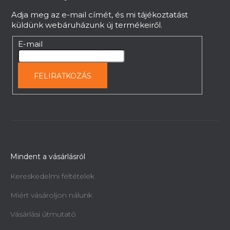
c
Adja meg az e-mail címét, és mi tájékoztatást
küldünk webáruházunk új termékeiről.
E-mail
FELIRATKOZÁS
Mindent a vásárlásról
Kereskedelmi feltételek
Miért vásároljon nálunk
Vásárlási útmutató