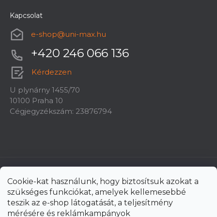
Kapcsolat
e-shop
@
uni-max.hu
+420 246 066 136
Kérdezzen
U plynárny 1455/70
10100 Praha 10
Cégjegyzékszám: 23876794
Cookie-kat használunk, hogy biztosítsuk azokat a
szükséges funkciókat, amelyek kellemesebbé
teszik az e-shop látogatását, a teljesítmény
mérésére és reklámkampányok