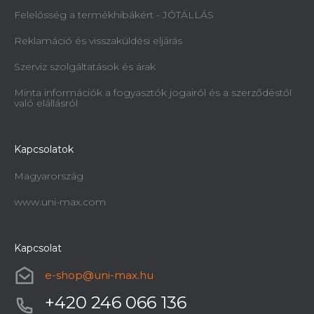
Felelősség a termékhibákért - JÓTÁLLÁS
Reklamáció és visszaküldési eljárás
Szerviz szolgáltatások és árak
Minta információk a fogyasztók jogairól és a szerződéstől
való elállásról
Kapcsolatok
Magyarország
www.uni-max.com
Kapcsolat
e-shop
@
uni-max.hu
+420 246 066 136