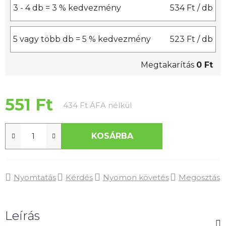
3 - 4 db = 3 % kedvezmény
534 Ft
/ db
5 vagy több db = 5 % kedvezmény
523 Ft
/ db
Megtakarítás
0 Ft
551 Ft
Egységár:
434 Ft ÁFA nélkül
KOSÁRBA
Nyomtatás
Kérdés
Nyomon követés
Megosztás
Leírás