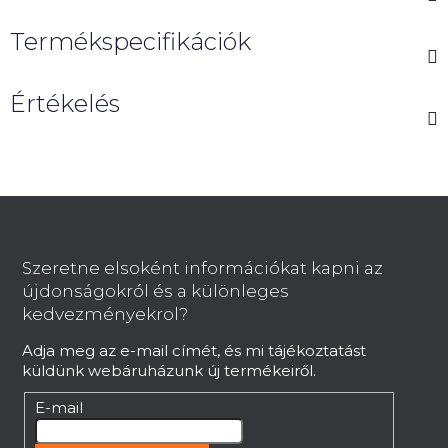
Termékspecifikációk
Értékelés
L
á
b
Szeretne elsoként információkat kapni az
l
újdonságokról és a különleges
é
kedvezményekrol?
c
Adja meg az e-mail címét, és mi tájékoztatást
küldünk webáruházunk új termékeiről.
E-mail