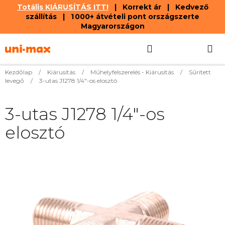
Totális KIÁRUSÍTÁS ITT!
| Korrekt ár | Kedvező
szállítás | 1 000+ átvételi pont országszerte
Magyarországon
Ugrás
Keresés
KOSÁR
a
fő
tartalomhoz
Kezdőlap
/
Kiárusítás
/
Műhelyfelszerelés - Kiárusítás
/
Sűrített
levegő
/
3-utas J1278 1/4"-os elosztó
3-utas J1278 1/4"-os
elosztó