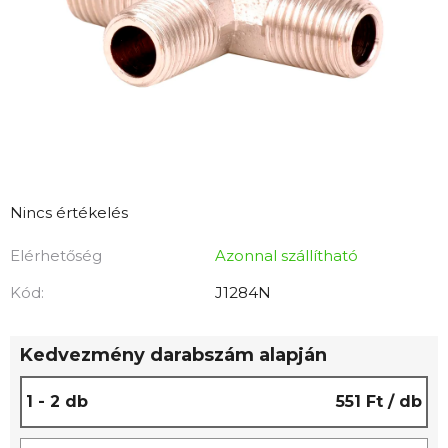
A
Nincs értékelés
termék
Elérhetőség
Azonnal szállítható
átlagos
értékelése
Kód:
J1284N
5-
ből
Kedvezmény darabszám alapján
0,0
csillag.
1 - 2 db
551 Ft
/ db