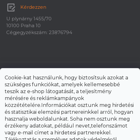
Kérdezzen
U plynárny 1455/70
10100 Praha 10
Cégjegyzékszám: 23876794
Cookie-kat használunk, hogy biztosítsuk azokat a
szükséges funkciókat, amelyek kellemesebbé
teszik az e-shop látogatását, a teljesítmény
mérésére és reklámkampányok
közzétételére.Információkat osztunk meg hirdetési
és statisztikai elemzési partnereinkkel arról, hogyan
hasznalja weboldalunkat. Soha nem osztunk meg
érzékeny adatokat, például nevet,telefonszámot
vagy e-mail címet a hirdetesi partnerekkel.
Shoptet Premium készítette
Tájékoztatás a személyes adatok védelméről