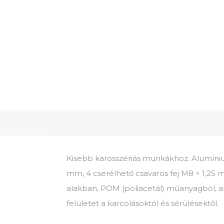
Kisebb karosszériás munkákhoz. Alumíniu
mm, 4 cserélhető csavaros fej M8 × 1,25
alakban, POM (poliacetál) műanyagból, a
felületet a karcolásoktól és sérülésektől.