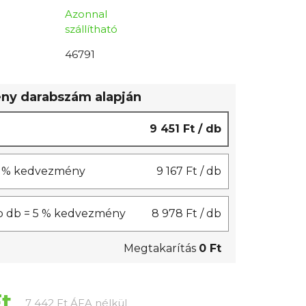
Azonnal
szállítható
46791
y darabszám alapján
9 451 Ft
/ db
 3 % kedvezmény
9 167 Ft
/ db
b db = 5 % kedvezmény
8 978 Ft
/ db
Megtakarítás
0 Ft
Ft
Egységár:
7 442 Ft ÁFA nélkül