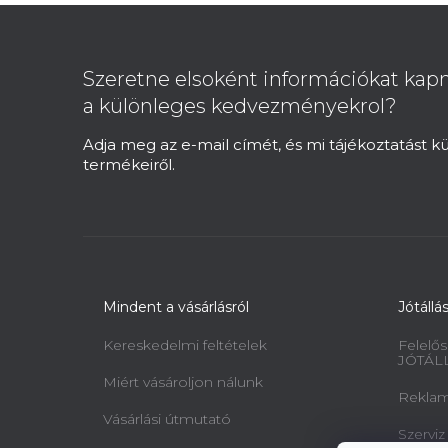
L
á
b
Szeretne elsoként információkat kapn
l
a különleges kedvezményekrol?
é
c
Adja meg az e-mail címét, és mi tájékoztatást 
termékeiről.
Mindent a vásárlásról
Jótállá
Kereskedelmi feltételek
Felelős
JÓTÁL
Miért vásároljon nálunk
Reklamá
Vásárlási útmutató
Szerviz