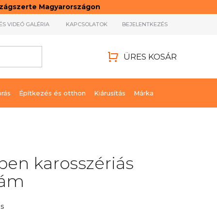
rszágszerte Magyarországon
ÉS VIDEÓ GALÉRIA
KAPCSOLATOK
BEJELENTKEZÉS
ÜRES KOSÁR
KOSÁR
órás
Építkezés és otthon
Kiárusítás
Márka
-ben karosszériás
zám
s