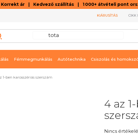
orrekt ár | Kedvező szállítás | 1 000+ átvételi pont o
KIÁRUSÍTÁS
CIKK 
álás
Fémmegmunkálás
Autótechnika
Csiszolás és homoksz
z 1-ben karosszériás szerszám
4 az 1
szers
A
Nincs értékelé