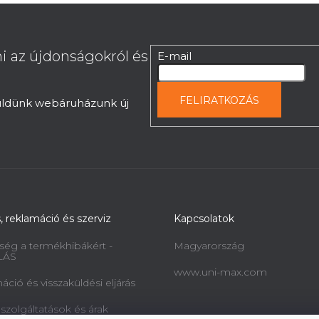
i az újdonságokról és
E-mail
FELIRATKOZÁS
küldünk webáruházunk új
s, reklamáció és szerviz
Kapcsolatok
ség a termékhibákért -
Magyarország
LÁS
www.uni-max.com
ció és visszaküldési eljárás
 szolgáltatások és árak