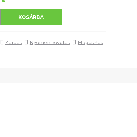
KOSÁRBA
Kérdés
Nyomon követés
Megosztás