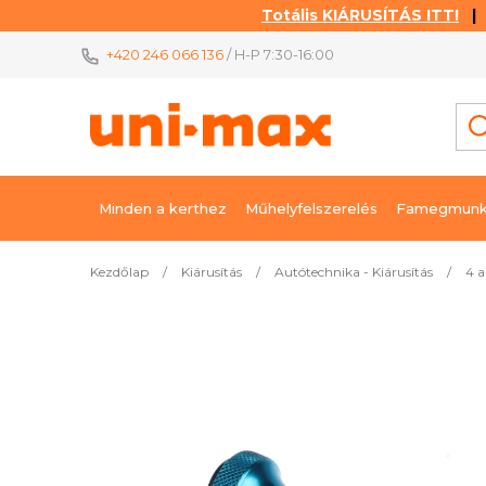
Totális KIÁRUSÍTÁS ITT!
| K
Ugrás
+420 246 066 136
/ H-P 7:30-16:00
a
fő
tartalomhoz
Minden a kerthez
Műhelyfelszerelés
Famegmunk
Kezdőlap
/
Kiárusítás
/
Autótechnika - Kiárusítás
/
4 a