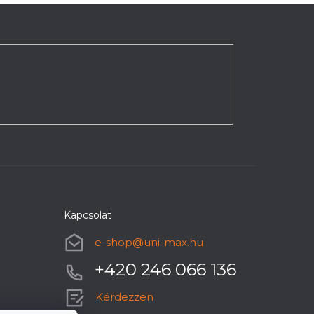
Kapcsolat
e-shop
@
uni-max.hu
+420 246 066 136
Kérdezzen