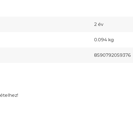
2 év
0.094 kg
8590792059376
tételhez!