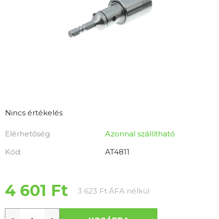
A
Nincs értékelés
termék
Elérhetőség
Azonnal szállítható
átlagos
értékelése
Kód:
AT4811
5-
ből
0,0
4 601 Ft
Egységár:
3 623 Ft ÁFA nélkül
csillag.