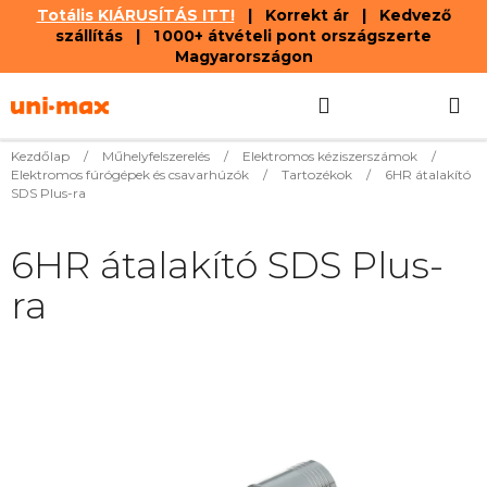
Totális KIÁRUSÍTÁS ITT!
| Korrekt ár | Kedvező
szállítás | 1 000+ átvételi pont országszerte
Magyarországon
Ugrás
Keresés
KOSÁR
a
fő
tartalomhoz
Kezdőlap
/
Műhelyfelszerelés
/
Elektromos kéziszerszámok
/
Elektromos fúrógépek és csavarhúzók
/
Tartozékok
/
6HR átalakító
SDS Plus-ra
6HR átalakító SDS Plus-
ra