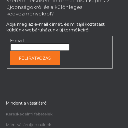
Szeretne elsoként információkat kapni az
l
újdonságokról és a különleges
é
kedvezményekrol?
c
Adja meg az e-mail címét, és mi tájékoztatást
küldünk webáruházunk új termékeiről.
E-mail
FELIRATKOZÁS
Mindent a vásárlásról
Kereskedelmi feltételek
Miért vásároljon nálunk