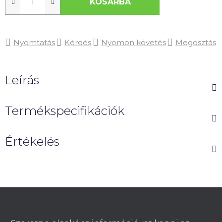
KOSÁRBA
Nyomtatás
Kérdés
Nyomon követés
Megosztás
Leírás
Termékspecifikációk
Értékelés
L
á
b