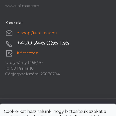
www.uni-max.com
Kapcsolat
e-shop
@
uni-max.hu
+420 246 066 136
Kérdezzen
U plynárny 1455/70
10100 Praha 10
Cégjegyzékszám: 23876794
Cookie-kat használunk, hogy biztosítsuk azokat a