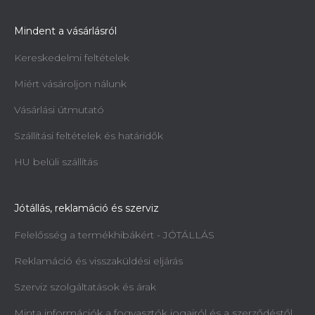
Mindent a vásárlásról
Kereskedelmi feltételek
Miért vásároljon nálunk
Vásárlási útmutató
Szállítási feltételek és határidők
HU belüli szállítás
Jótállás, reklamáció és szerviz
Felelősség a termékhibákért - JÓTÁLLÁS
Reklamáció és visszaküldési eljárás
Szerviz szolgáltatások és árak
Minta információk a fogyasztók jogairól és a szerződéstől