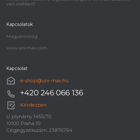
való elállásról
Kapcsolatok
Magyarország
www.uni-max.com
Kapcsolat
e-shop
@
uni-max.hu
+420 246 066 136
Kérdezzen
U plynárny 1455/70
10100 Praha 10
Cégjegyzékszám: 23876794