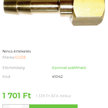
A
Nincs értékelés
termék
Márka:
GÜDE
átlagos
Elérhetőség
Azonnal szállítható
értékelése
5-
Kód:
41042
ből
0,0
csillag.
1 701 Ft
Egységár:
1 339 Ft ÁFA nélkül