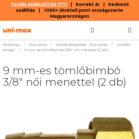
Totális KIÁRUSÍTÁS ITT!
| Korrekt ár | Kedvező
szállítás | 1 000+ átvételi pont országszerte
Magyarországon
Ugrás
Keresés
KOSÁR
a
fő
tartalomhoz
Kezdőlap
/
Kiárusítás
/
Műhelyfelszerelés - Kiárusítás
/
Sűrített
levegő
/
9 mm-es tömlőbimbó 3/8" női menettel (2 db)
9 mm-es tömlőbimbó
3/8" női menettel (2 db)