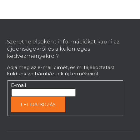
L
á
b
Szeretne elsoként információkat kapni az
l
újdonságokról és a különleges
é
kedvezményekrol?
c
Adja meg az e-mail címét, és mi tájékoztatást
küldünk webáruházunk új termékeiről.
E-mail
FELIRATKOZÁS