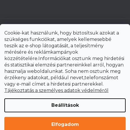
Cookie-kat használunk, hogy biztosítsuk azokat a
szükséges funkciókat, amelyek kellemesebbé
teszik az e-shop látogatását, a teljesítmény
mérésére és reklámkampányok
közzétételére.Információkat osztunk meg hirdetési
és statisztikai elemzési partnereinkkel arról, hogyan
hasznalja weboldalunkat. Soha nem osztunk meg
érzékeny adatokat, például nevet,telefonszámot
vagy e-mail címet a hirdetesi partnerekkel.
Shoptet Premium készítette
Tájékoztatás a személyes adatok védelméről
Copyright 2026
uni-max.hu
. Minden jog fenntartva.
Süti
Beállítások
beállítások szerkesztése
Elfogadom