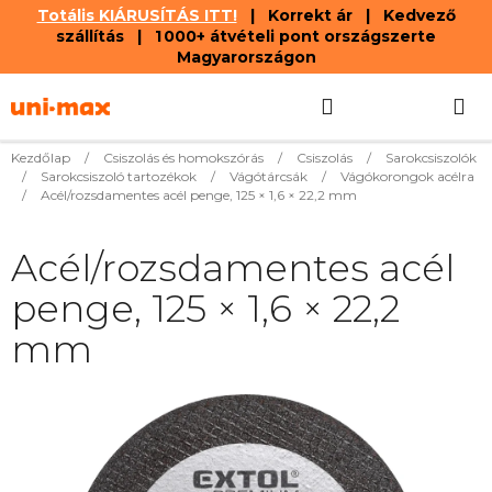
Totális KIÁRUSÍTÁS ITT!
| Korrekt ár | Kedvező
szállítás | 1 000+ átvételi pont országszerte
Magyarországon
Ugrás
Keresés
KOSÁR
a
fő
tartalomhoz
Kezdőlap
/
Csiszolás és homokszórás
/
Csiszolás
/
Sarokcsiszolók
/
Sarokcsiszoló tartozékok
/
Vágótárcsák
/
Vágókorongok acélra
/
Acél/rozsdamentes acél penge, 125 × 1,6 × 22,2 mm
Acél/rozsdamentes acél
penge, 125 × 1,6 × 22,2
mm