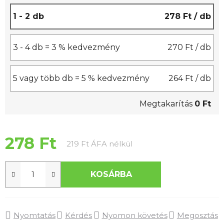
1 - 2 db
278 Ft
/ db
3 - 4 db = 3 % kedvezmény
270 Ft
/ db
5 vagy több db = 5 % kedvezmény
264 Ft
/ db
Megtakarítás
0 Ft
278 Ft
Egységár:
219 Ft ÁFA nélkül
KOSÁRBA
Nyomtatás
Kérdés
Nyomon követés
Megosztás