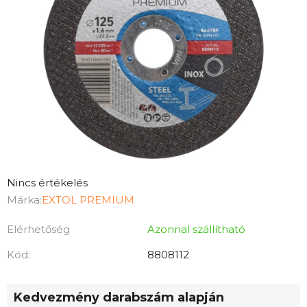
A
Nincs értékelés
termék
Márka:
EXTOL PREMIUM
átlagos
Elérhetőség
Azonnal szállítható
értékelése
5-
Kód:
8808112
ből
0,0
Kedvezmény darabszám alapján
csillag.