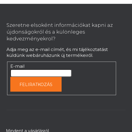
L
á
b
Szeretne elsoként információkat kapni az
l
újdonságokról és a különleges
é
kedvezményekrol?
c
Adja meg az e-mail címét, és mi tájékoztatást
küldünk webáruházunk új termékeiről.
E-mail
FELIRATKOZÁS
Mindent a vásárlásról