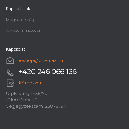
Kapcsolatok
Magyarország
www.uni-max.com
Kapcsolat
e-shop
@
uni-max.hu
+420 246 066 136
Kérdezzen
U plynárny 1455/70
10100 Praha 10
Cégjegyzékszám: 23876794