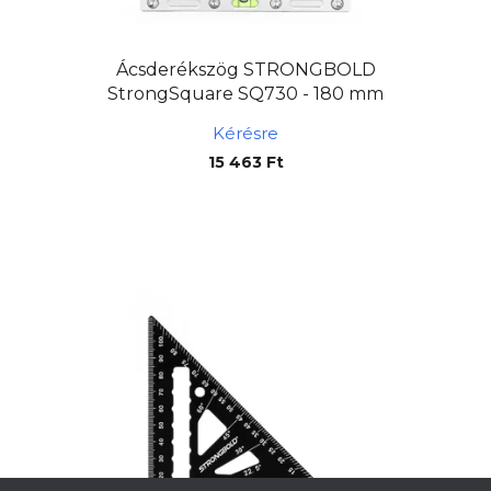
Ácsderékszög STRONGBOLD
StrongSquare SQ730 - 180 mm
Kérésre
15 463 Ft
L