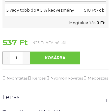
5 vagy több db = 5 % kedvezmény
510 Ft
/ db
Megtakarítás
0 Ft
537 Ft
Egységár:
423 Ft ÁFA nélkül
KOSÁRBA
Nyomtatás
Kérdés
Nyomon követés
Megosztás
Leírás