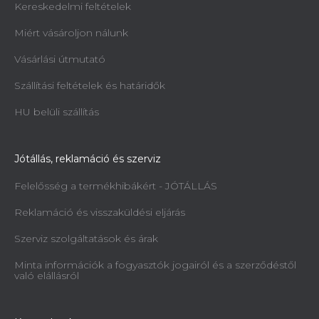
Kereskedelmi feltételek
Miért vásároljon nálunk
Vásárlási útmutató
Szállítási feltételek és határidők
Ácsderékszög STRONGBOLD
StrongSquare SQ710 - 180 mm
HU belüli szállítás
Azonnal szállítható
4 770 Ft
Jótállás, reklamáció és szerviz
Felelősség a termékhibákért - JÓTÁLLÁS
Reklamáció és visszaküldési eljárás
Szerviz szolgáltatások és árak
Minta információk a fogyasztók jogairól és a szerződéstől
való elállásról