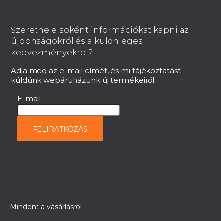
á
b
Szeretne elsoként információkat kapni az
l
újdonságokról és a különleges
é
Ácsderékszög STRONGBOLD
kedvezményekrol?
StrongSquare SQ740 - 115 mm
c
Adja meg az e-mail címét, és mi tájékoztatást
Kérésre
küldünk webáruházunk új termékeiről.
6 415 Ft
E-mail
FELIRATKOZÁS
Mindent a vásárlásról