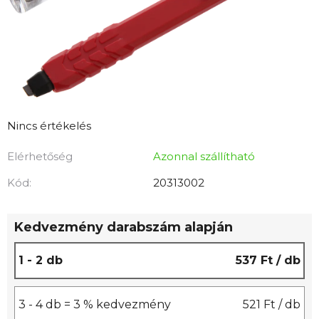
A
Nincs értékelés
termék
Elérhetőség
Azonnal szállítható
átlagos
értékelése
Kód:
20313002
5-
ből
Kedvezmény darabszám alapján
0,0
csillag.
1 - 2 db
537 Ft
/ db
3 - 4 db = 3 % kedvezmény
521 Ft
/ db