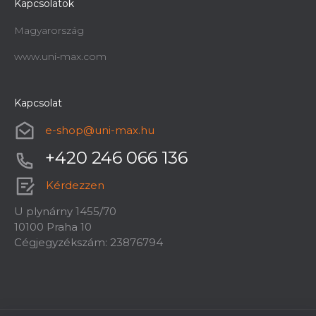
Kapcsolatok
Magyarország
www.uni-max.com
Kapcsolat
Ácsderékszög STRONGBOLD
e-shop
@
uni-max.hu
StrongSquare SQ720 - 300 mm
+420 246 066 136
Azonnal szállítható
8 060 Ft
Kérdezzen
U plynárny 1455/70
10100 Praha 10
Cégjegyzékszám: 23876794