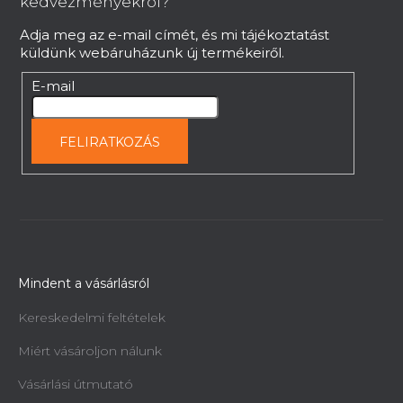
kedvezményekrol?
c
Adja meg az e-mail címét, és mi tájékoztatást
küldünk webáruházunk új termékeiről.
E-mail
FELIRATKOZÁS
Mindent a vásárlásról
Kereskedelmi feltételek
Miért vásároljon nálunk
Vásárlási útmutató