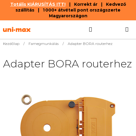
Totális KIÁRUSÍTÁS ITT!
| Korrekt ár | Kedvező
szállítás | 1 000+ átvételi pont országszerte
Magyarországon
Ugrás
Keresés
KOSÁR
a
fő
tartalomhoz
Kezdőlap
/
Famegmunkálás
/
Adapter BORA routerhez
Adapter BORA routerhez