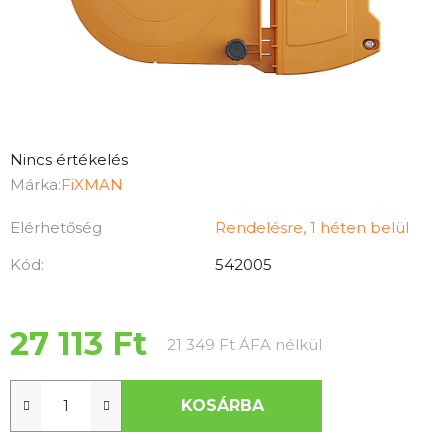
A
Nincs értékelés
termék
Márka:
FiXMAN
átlagos
Elérhetőség
Rendelésre, 1 héten belül
értékelése
5-
Kód:
542005
ből
0,0
csillag.
27 113 Ft
Egységár:
21 349 Ft ÁFA nélkül
KOSÁRBA