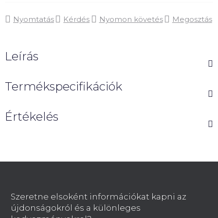
Nyomtatás
Kérdés
Nyomon követés
Megosztás
Leírás
Termékspecifikációk
Értékelés
L
á
b
Szeretne elsoként információkat kapni az
l
újdonságokról és a különleges
é