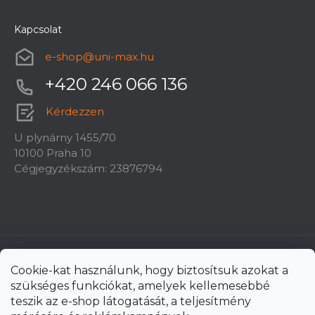
Kapcsolat
e-shop
@
uni-max.hu
+420 246 066 136
Kérdezzen
U plynárny 1455/70
10100 Praha 10
Cégjegyzékszám: 23876794
Cookie-kat használunk, hogy biztosítsuk azokat a
szükséges funkciókat, amelyek kellemesebbé
teszik az e-shop látogatását, a teljesítmény