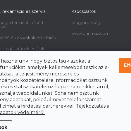
s, reklamáció és szerviz
Kapcsolatok
ség a termékhibákért -
Magyarország
LÁS
www.uni-max.com
ció és visszaküldési eljárás
 szolgáltatások és árak
információk a fogyasztók
 használunk, hogy biztosítsuk azokat a
l és a szerződéstől való
El
funkciókat, amelyek kellemesebbé teszik az e-
ól
atását, a teljesítmény mérésére és
pányok közzétételére.Információkat osztunk
si és statisztikai elemzési partnereinkkel arról,
sznalja weboldalunkat. Soha nem osztunk
ny adatokat, például nevet,telefonszámot
l címet a hirdetesi partnerekkel.
Tájékoztatás a
 adatok védelméről
sok