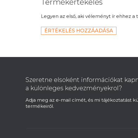
Termékértékelés
Legyen az első, aki véleményt ír ehhez a 
ÉRTÉKELÉS HOZZÁADÁSA
L
á
b
Szeretne elsoként információkat kapn
l
a különleges kedvezményekrol?
é
c
Adja meg az e-mail címét, és mi tájékoztatást 
termékeiről.