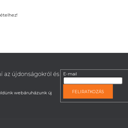
tételhez!
i az újdonságokról és
E-mail
FELIRATKOZÁS
küldünk webáruházunk új