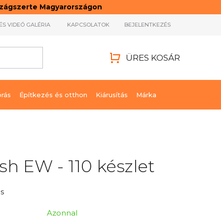
rszágszerte Magyarországon
ÉS VIDEÓ GALÉRIA
KAPCSOLATOK
BEJELENTKEZÉS
ÜRES KOSÁR
KOSÁR
órás
Építkezés és otthon
Kiárusítás
Márka
sh EW - 110 készlet
s
Azonnal