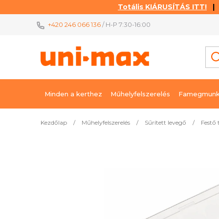
Totális KIÁRUSÍTÁS ITT!
| K
Ugrás
+420 246 066 136
/ H-P 7:30-16:00
a
fő
tartalomhoz
Minden a kerthez
Műhelyfelszerelés
Famegmunk
Kezdőlap
/
Műhelyfelszerelés
/
Sűrített levegő
/
Festő 