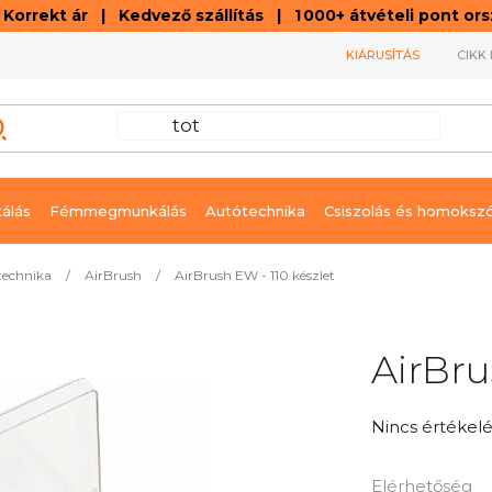
orrekt ár | Kedvező szállítás | 1 000+ átvételi pont o
KIÁRUSÍTÁS
CIKK 
álás
Fémmegmunkálás
Autótechnika
Csiszolás és homoksz
technika
/
AirBrush
/
AirBrush EW - 110 készlet
AirBru
A
Nincs értékelé
termék
átlagos
Elérhetőség