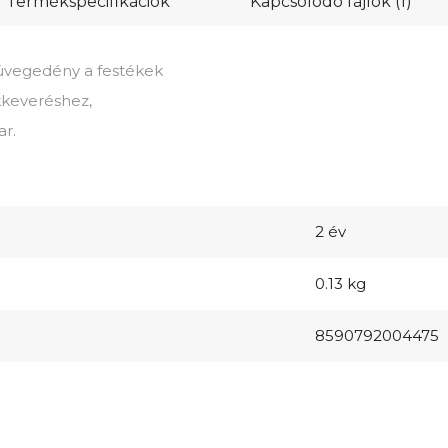
Termékspecifikációk
Kapcsolódó fájlok (1)
 üvegedény a festékek
kkeveréshez,
r.
2 év
0.13 kg
8590792004475