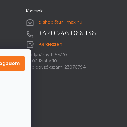
Kapcsolat
e-shop
@
uni-max.hu
+420 246 066 136
Kérdezzen
U plynárny 1455/70
10100 Praha 10
fogadom
Cégjegyzékszám: 23876794