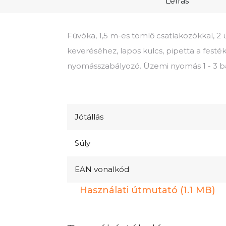
Leírás
Fúvóka, 1,5 m-es tömlő csatlakozókkal, 2
keveréséhez, lapos kulcs, pipetta a festé
nyomásszabályozó. Üzemi nyomás 1 - 3 ba
Jótállás
Súly
EAN vonalkód
Használati útmutató (1.1 MB)