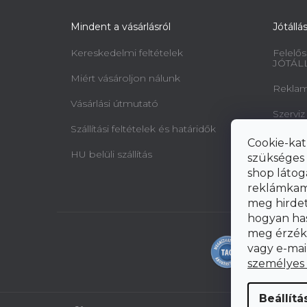
Mindent a vásárlásról
Jótállá
Kereskedelmi feltételek
Felelős
JÓTÁL
Miért vásároljon nálunk
Reklamá
Vásárlási útmutató
Szerviz
Szállítási feltételek és határidők
Minta 
Cookie-kat
jogairó
HU belüli szállítás
szükséges 
elállásr
shop látog
reklámkam
meg hirdeté
hogyan ha
meg érzéke
vagy e-mai
személyes
Beállítá