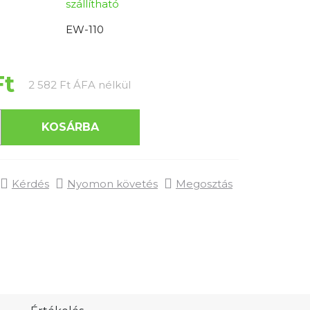
szállítható
EW-110
Ft
Egységár:
2 582 Ft ÁFA nélkül
KOSÁRBA
Kérdés
Nyomon követés
Megosztás