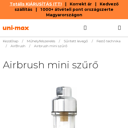
Totális KIÁRUSÍTÁS ITT!
| Korrekt ár | Kedvező
szállítás | 1 000+ átvételi pont országszerte
Magyarországon
Ugrás
Keresés
KOSÁR
a
fő
tartalomhoz
Kezdőlap
/
Műhelyfelszerelés
/
Sűrített levegő
/
Festő technika
/
AirBrush
/
Airbrush mini szűrő
Airbrush mini szűrő