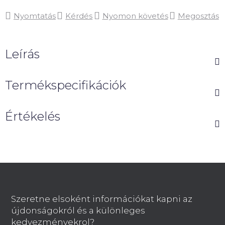
Nyomtatás
Kérdés
Nyomon követés
Megosztás
Leírás
Termékspecifikációk
Értékelés
L
á
b
Szeretne elsoként információkat kapni az
l
újdonságokról és a különleges
é
kedvezményekrol?