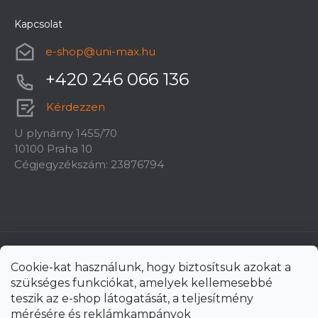
Kapcsolat
e-shop
@
uni-max.hu
+420 246 066 136
Kérdezzen
U plynárny 1455/70
10100 Praha 10
Cégjegyzékszám: 23876794
Cookie-kat használunk, hogy biztosítsuk azokat a
szükséges funkciókat, amelyek kellemesebbé
teszik az e-shop látogatását, a teljesítmény
mérésére és reklámkampányok