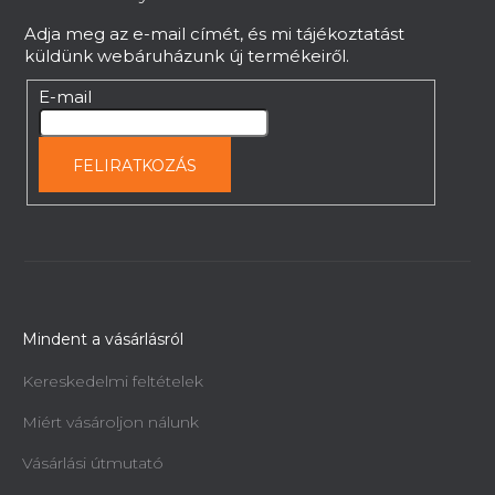
c
Adja meg az e-mail címét, és mi tájékoztatást
küldünk webáruházunk új termékeiről.
E-mail
FELIRATKOZÁS
Mindent a vásárlásról
Kereskedelmi feltételek
Miért vásároljon nálunk
Vásárlási útmutató