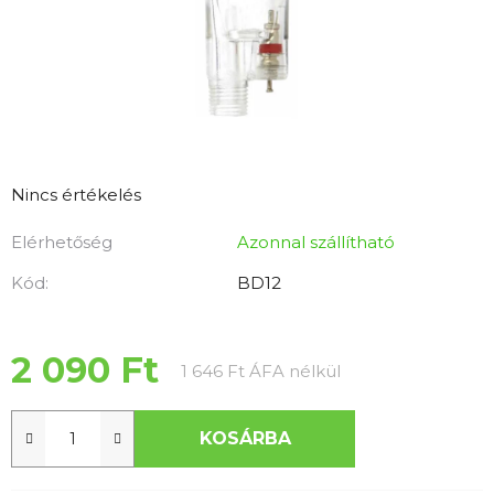
A
Nincs értékelés
termék
Elérhetőség
Azonnal szállítható
átlagos
értékelése
Kód:
BD12
5-
ből
0,0
2 090 Ft
Egységár:
1 646 Ft ÁFA nélkül
csillag.
KOSÁRBA