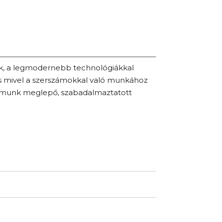
ek, a legmodernebb technológiákkal
s mivel a szerszámokkal való munkához
zámunk meglepő, szabadalmaztatott