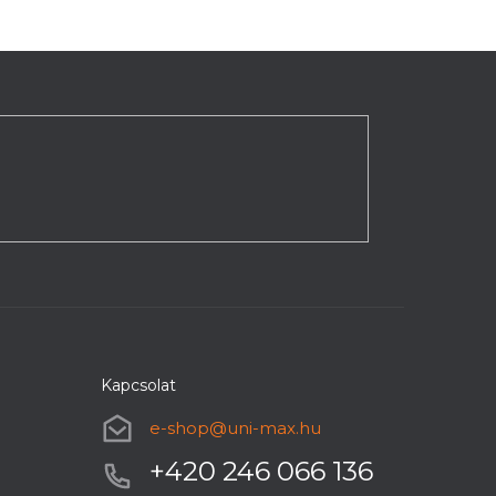
Kapcsolat
e-shop
@
uni-max.hu
+420 246 066 136