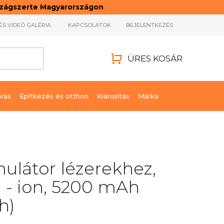
rszágszerte Magyarországon
ÉS VIDEÓ GALÉRIA
KAPCSOLATOK
BEJELENTKEZÉS
ÜRES KOSÁR
KOSÁR
órás
Építkezés és otthon
Kiárusítás
Márka
látor lézerekhez,
Li - ion, 5200 mAh
h)