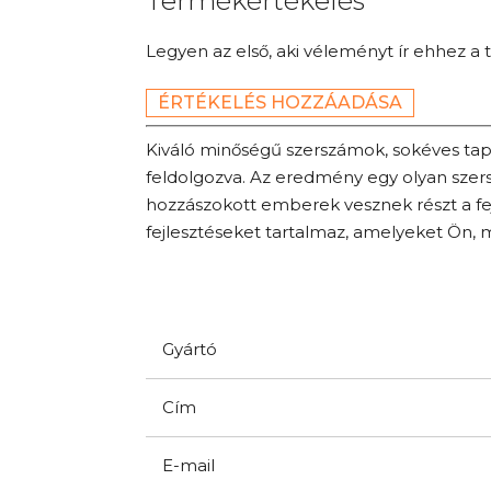
Termékértékelés
Legyen az első, aki véleményt ír ehhez a 
ÉRTÉKELÉS HOZZÁADÁSA
Kiváló minőségű szerszámok, sokéves tap
feldolgozva. Az eredmény egy olyan sze
hozzászokott emberek vesznek részt a f
fejlesztéseket tartalmaz, amelyeket Ön, m
Gyártó
Cím
E-mail