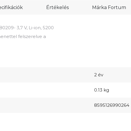
ifikációk
Értékelés
Márka
Fortum
209- 3,7 V, Li-ion, 5200
ettel felszerelve a
2 év
0.13 kg
8595126990264