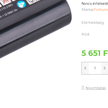
A
Nincs értékelé
termék
Márka:
Fortum
átlagos
értékelése
Elérhetőség
5-
ből
Kód:
0,0
csillag.
5 651 F
Nyomtatás