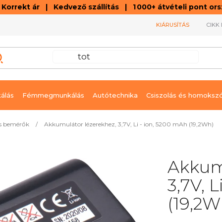
orrekt ár | Kedvező szállítás | 1 000+ átvételi pont o
KIÁRUSÍTÁS
CIKK 
álás
Fémmegmunkálás
Autótechnika
Csiszolás és homoksz
es bemérők
/
Akkumulátor lézerekhez, 3,7V, Li - ion, 5200 mAh (19,2Wh)
Akkumu
3,7V, 
(19,2W