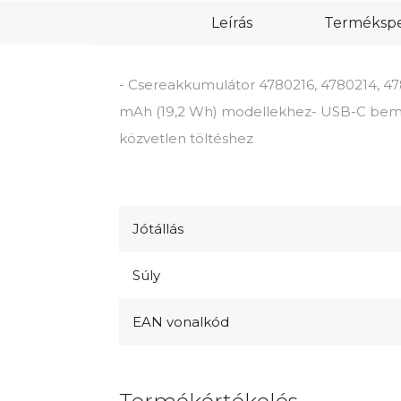
Leírás
Termékspec
- Csereakkumulátor 4780216, 4780214, 4780
mAh (19,2 Wh) modellekhez- USB-C bemen
közvetlen töltéshez
Jótállás
Súly
EAN vonalkód