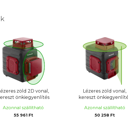
uk
Lézeres zöld 2D vonal,
Lézeres zöld vonal,
ereszt önkiegyenlítés
kereszt önkiegyenlít
Azonnal szállítható
Azonnal szállítható
55 961 Ft
50 258 Ft