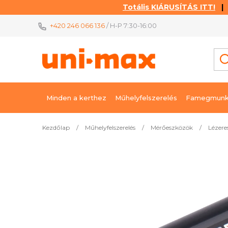
Totális KIÁRUSÍTÁS ITT!
| K
Ugrás
+420 246 066 136
/ H-P 7:30-16:00
a
fő
tartalomhoz
Minden a kerthez
Műhelyfelszerelés
Famegmunk
Kezdőlap
/
Műhelyfelszerelés
/
Mérőeszközök
/
Lézer