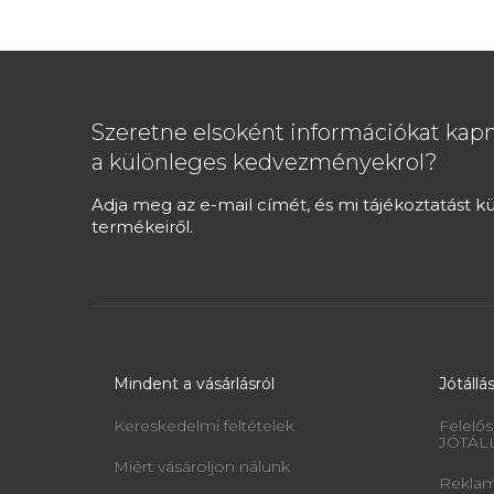
L
á
b
Szeretne elsoként információkat kapn
l
a különleges kedvezményekrol?
é
c
Adja meg az e-mail címét, és mi tájékoztatást 
termékeiről.
Mindent a vásárlásról
Jótállá
Kereskedelmi feltételek
Felelős
JÓTÁL
Miért vásároljon nálunk
Reklamá