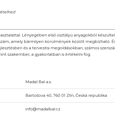
tételhez!
asztalattal. Lényegében első osztályú anyagokból készült
rszám, amely bármilyen körülmények között megbízható. É
ejlesztésben és a tervezési megoldásokban, számos szers
int szakember, a gyakorlatban is értékelni fog.
Madal Bal a.s.
Bartošova 40, 760 01 Zlín, Česká republika
info@madalbal.cz