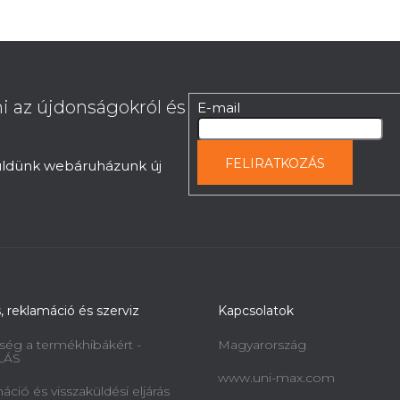
i az újdonságokról és
E-mail
FELIRATKOZÁS
küldünk webáruházunk új
s, reklamáció és szerviz
Kapcsolatok
ség a termékhibákért -
Magyarország
LÁS
www.uni-max.com
ció és visszaküldési eljárás