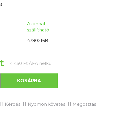
s
Azonnal
szállítható
4780216B
t
Egységár:
4 450 Ft ÁFA nélkül
KOSÁRBA
Kérdés
Nyomon követés
Megosztás