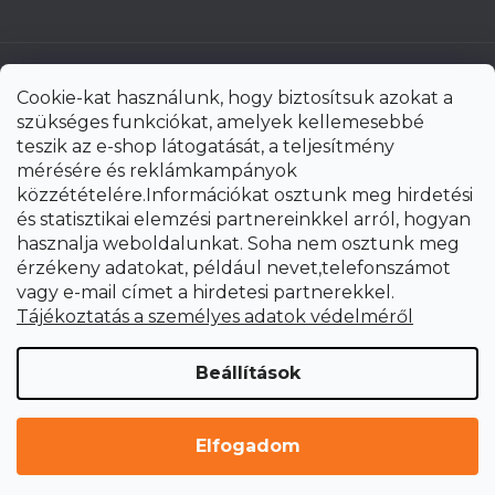
Cookie-kat használunk, hogy biztosítsuk azokat a
szükséges funkciókat, amelyek kellemesebbé
teszik az e-shop látogatását, a teljesítmény
mérésére és reklámkampányok
közzétételére.Információkat osztunk meg hirdetési
és statisztikai elemzési partnereinkkel arról, hogyan
hasznalja weboldalunkat. Soha nem osztunk meg
érzékeny adatokat, például nevet,telefonszámot
vagy e-mail címet a hirdetesi partnerekkel.
Shoptet Premium készítette
Tájékoztatás a személyes adatok védelméről
Copyright 2026
uni-max.hu
. Minden jog fenntartva.
Süti
Beállítások
beállítások szerkesztése
Elfogadom