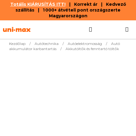
Totális KIÁRUSÍTÁS ITT!
| Korrekt ár | Kedvező
szállítás | 1 000+ átvételi pont országszerte
Magyarországon
Ugrás
Keresés
KOSÁR
a
fő
tartalomhoz
Kezdőlap
/
Autótechnika
/
Autóelektromosság
/
Autó
akkumulátor karbantartás
/
Akkutöltők és fenntartó töltők
Legnépszerűbb termékek