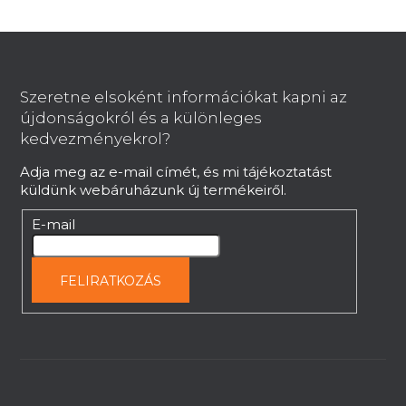
á
n
L
y
í
á
t
b
Szeretne elsoként információkat kapni az
á
l
újdonságokról és a különleges
s
é
kedvezményekrol?
e
c
l
Adja meg az e-mail címét, és mi tájékoztatást
e
küldünk webáruházunk új termékeiről.
m
e
E-mail
i
FELIRATKOZÁS