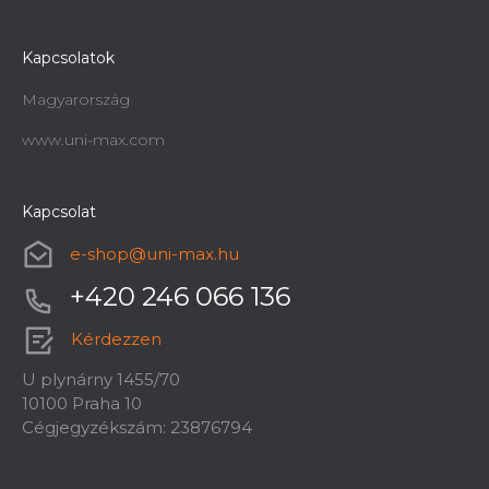
Kapcsolatok
Magyarország
www.uni-max.com
Kapcsolat
e-shop
@
uni-max.hu
+420 246 066 136
Kérdezzen
U plynárny 1455/70
10100 Praha 10
Cégjegyzékszám: 23876794