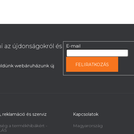
i az újdonságokról és
E-mail
FELIRATKOZÁS
küldünk webáruházunk új
s, reklamáció és szerviz
Kapcsolatok
ség a termékhibákért -
Magyarország
LÁS