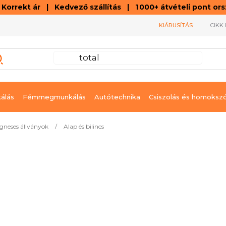
orrekt ár | Kedvező szállítás | 1 000+ átvételi pont o
KIÁRUSÍTÁS
CIKK 
álás
Fémmegmunkálás
Autótechnika
Csiszolás és homoksz
gneses állványok
/
Alap és bilincs