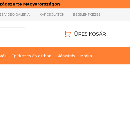
rszágszerte Magyarországon
ÉS VIDEÓ GALÉRIA
KAPCSOLATOK
BEJELENTKEZÉS
ÜRES KOSÁR
KOSÁR
órás
Építkezés és otthon
Kiárusítás
Márka