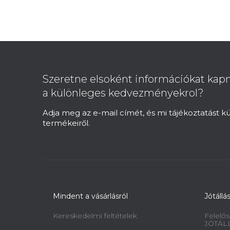
L
á
b
Szeretne elsoként információkat kapn
l
a különleges kedvezményekrol?
é
c
Adja meg az e-mail címét, és mi tájékoztatást 
termékeiről.
Mindent a vásárlásról
Jótállá
Kereskedelmi feltételek
Felelős
JÓTÁL