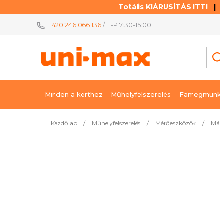
Totális KIÁRUSÍTÁS ITT!
| K
Ugrás
+420 246 066 136
/ H-P 7:30-16:00
a
fő
tartalomhoz
Minden a kerthez
Műhelyfelszerelés
Famegmunk
Kezdőlap
/
Műhelyfelszerelés
/
Mérőeszközök
/
Má