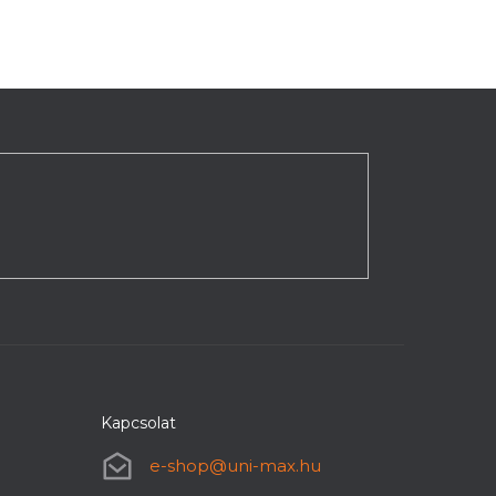
Kapcsolat
e-shop
@
uni-max.hu