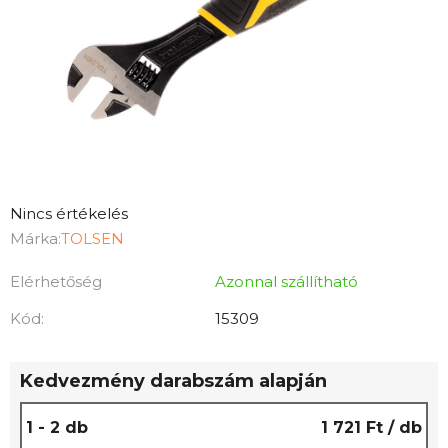
A
Nincs értékelés
termék
Márka:
TOLSEN
átlagos
Elérhetőség
Azonnal szállítható
értékelése
5-
Kód:
15309
ből
0,0
Kedvezmény darabszám alapján
csillag.
1 - 2 db
1 721 Ft
/ db