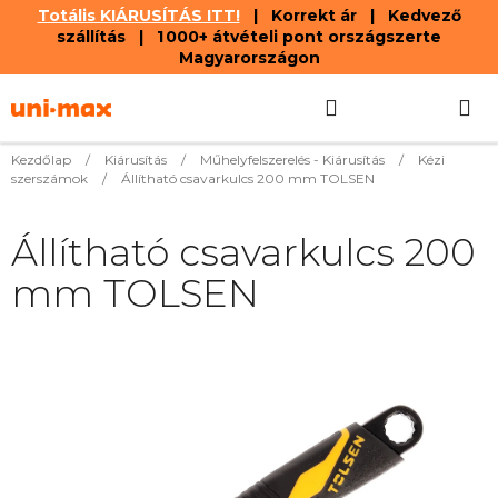
Totális KIÁRUSÍTÁS ITT!
| Korrekt ár | Kedvező
szállítás | 1 000+ átvételi pont országszerte
Magyarországon
Ugrás
Keresés
KOSÁR
a
fő
tartalomhoz
Kezdőlap
/
Kiárusítás
/
Műhelyfelszerelés - Kiárusítás
/
Kézi
szerszámok
/
Állítható csavarkulcs 200 mm TOLSEN
Állítható csavarkulcs 200
mm TOLSEN