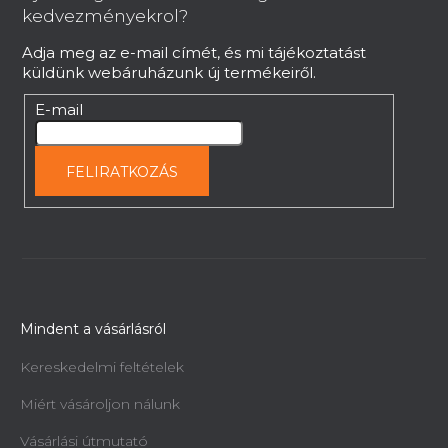
é
kedvezményekrol?
c
Adja meg az e-mail címét, és mi tájékoztatást
küldünk webáruházunk új termékeiről.
E-mail
FELIRATKOZÁS
Mindent a vásárlásról
Kereskedelmi feltételek
Miért vásároljon nálunk
Vásárlási útmutató