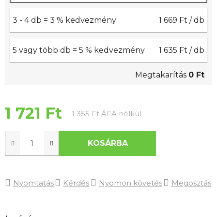
3 - 4 db = 3 % kedvezmény
1 669 Ft
/ db
5 vagy több db = 5 % kedvezmény
1 635 Ft
/ db
Megtakarítás
0 Ft
1 721 Ft
Egységár:
1 355 Ft ÁFA nélkül
KOSÁRBA
Nyomtatás
Kérdés
Nyomon követés
Megosztás