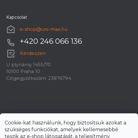
Kapcsolat
e-shop
@
uni-max.hu
+420 246 066 136
Kérdezzen
U plynárny 1455/70
10100 Praha 10
Cégjegyzékszám: 23876794
Cookie-kat használunk, hogy biztosítsuk azokat a
szükséges funkciókat, amelyek kellemesebbé
teszik az e-shop látogatását, a teljesítmény