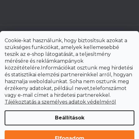
Cookie-kat használunk, hogy biztosítsuk azokat a
szükséges funkciókat, amelyek kellemesebbé
teszik az e-shop látogatását, a teljesítmény
mérésére és reklámkampányok
közzétételére.Információkat osztunk meg hirdetési
és statisztikai elemzési partnereinkkel arról, hogyan
hasznalja weboldalunkat. Soha nem osztunk meg
érzékeny adatokat, például nevet,telefonszámot
vagy e-mail címet a hirdetesi partnerekkel.
Shoptet Premium készítette
Tájékoztatás a személyes adatok védelméről
Copyright 2026
uni-max.hu
. Minden jog fenntartva.
Süti
Beállítások
beállítások szerkesztése
Elfogadom