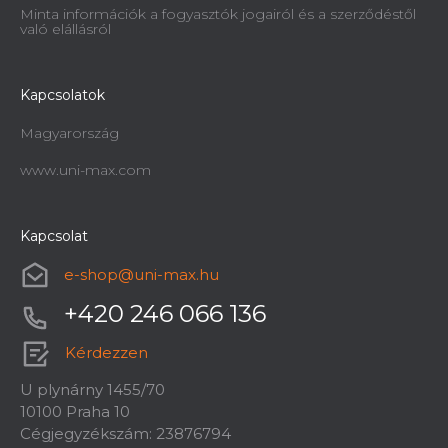
Minta információk a fogyasztók jogairól és a szerződéstől
való elállásról
Kapcsolatok
Magyarország
www.uni-max.com
Kapcsolat
e-shop
@
uni-max.hu
+420 246 066 136
Kérdezzen
U plynárny 1455/70
10100 Praha 10
Cégjegyzékszám: 23876794