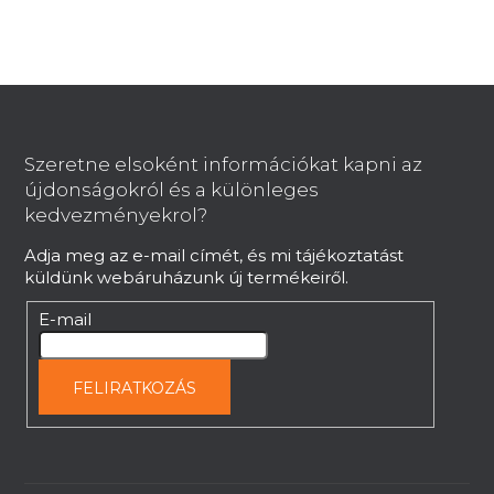
i
r
á
n
L
y
í
á
t
b
Szeretne elsoként információkat kapni az
á
l
újdonságokról és a különleges
s
é
kedvezményekrol?
e
c
l
Adja meg az e-mail címét, és mi tájékoztatást
e
küldünk webáruházunk új termékeiről.
m
e
E-mail
i
FELIRATKOZÁS