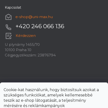
Kapcsolat
e-shop
@
uni-max.hu
+420 246 066 136
Kérdezzen
U plynárny 1455/70
10100 Praha 10
Cégjegyzékszám: 23876794
Cookie-kat használunk, hogy biztosítsuk azokat a
szükséges funkciókat, amelyek kellemesebbé
teszik az e-shop látogatását, a teljesítmény
mérésére és reklámkampányok