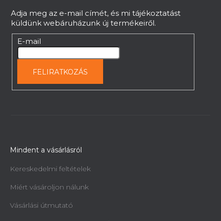
c
l
Adja meg az e-mail címét, és mi tájékoztatást
e
küldünk webáruházunk új termékeiről.
m
e
E-mail
i
FELIRATKOZÁS
Mindent a vásárlásról
Kereskedelmi feltételek
Miért vásároljon nálunk
Vásárlási útmutató