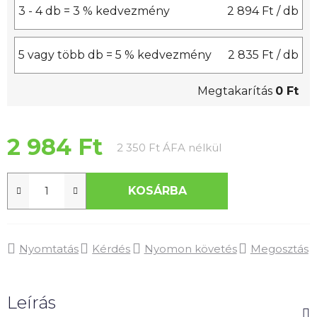
3 - 4 db = 3 % kedvezmény
2 894 Ft
/ db
5 vagy több db = 5 % kedvezmény
2 835 Ft
/ db
Megtakarítás
0 Ft
2 984 Ft
Egységár:
2 350 Ft ÁFA nélkül
KOSÁRBA
Nyomtatás
Kérdés
Nyomon követés
Megosztás
Leírás