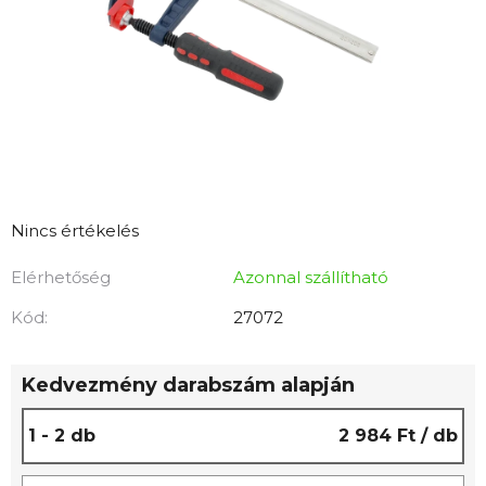
A
Nincs értékelés
termék
Elérhetőség
Azonnal szállítható
átlagos
értékelése
Kód:
27072
5-
ből
Kedvezmény darabszám alapján
0,0
csillag.
1 - 2 db
2 984 Ft
/ db