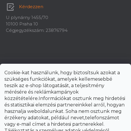
Kérdezzen
U plynárny 1455/70
10100 Praha 10
Cégjegyzékszám: 23876794
Cookie-kat használunk, hogy biztosítsuk azokat a
szükséges funkciókat, amelyek kellemesebbé
teszik az e-shop látogatását, a teljesítmény
mérésére és reklámkampányok
közzétételére.Információkat osztunk meg hirdetési
és statisztikai elemzési partnereinkkel arról, hogyan
hasznalja weboldalunkat. Soha nem osztunk meg
érzékeny adatokat, például nevet,telefonszámot
vagy e-mail címet a hirdetesi partnerekkel.
Shoptet Premium készítette
Tájékoztatás a személyes adatok védelméről