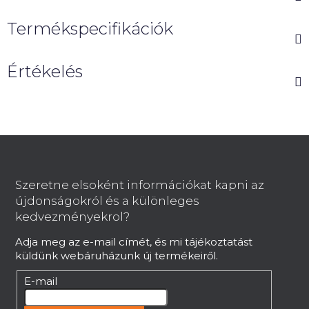
Termékspecifikációk
Értékelés
L
á
b
Szeretne elsoként információkat kapni az
l
újdonságokról és a különleges
é
kedvezményekrol?
c
Adja meg az e-mail címét, és mi tájékoztatást
küldünk webáruházunk új termékeiről.
E-mail