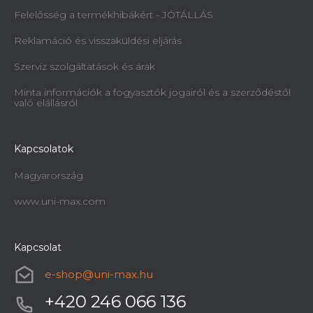
Felelősség a termékhibákért - JÓTÁLLÁS
Reklamáció és visszaküldési eljárás
Szerviz szolgáltatások és árak
Minta információk a fogyasztók jogairól és a szerződéstől
való elállásról
Kapcsolatok
Magyarország
www.uni-max.com
Kapcsolat
e-shop
@
uni-max.hu
+420 246 066 136