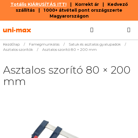
Totális KIÁRUSÍTÁS ITT!
| Korrekt ár | Kedvező
szállítás | 1 000+ átvételi pont országszerte
Magyarországon
Ugrás
Keresés
KOSÁR
a
fő
tartalomhoz
Kezdőlap
/
Famegmunkálás
/
Satuk és asztalos gyalupadok
/
Asztalos szorítók
/
Asztalos szorító 80 × 200 mm
Asztalos szorító 80 × 200
mm