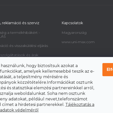
s, reklamáció és szerviz
Kapcsolatok
ség a termékhibákért -
Magyarország
LÁS
www.uni-max.com
ció és visszaküldési eljárás
 szolgáltatások és árak
információk a fogyasztók
 használunk, hogy biztosítsuk azokat a
l és a szerződéstől való
El
funkciókat, amelyek kellemesebbé teszik az e-
ól
atását, a teljesítmény mérésére és
pányok közzétételére.Információkat osztunk
si és statisztikai elemzési partnereinkkel arról,
sznalja weboldalunkat. Soha nem osztunk
ny adatokat, például nevet,telefonszámot
l címet a hirdetesi partnerekkel.
Tájékoztatás a
 adatok védelméről