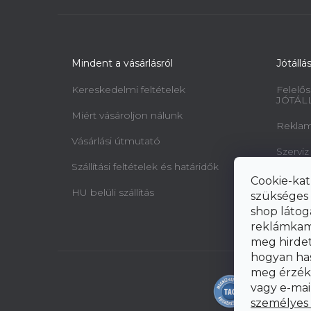
Mindent a vásárlásról
Jótállá
Kereskedelmi feltételek
Felelős
JÓTÁL
Miért vásároljon nálunk
Reklamá
Vásárlási útmutató
Szerviz
Szállítási feltételek és határidők
Minta 
Cookie-kat
jogairó
HU belüli szállítás
szükséges 
elállásr
shop látog
reklámkam
meg hirdeté
hogyan ha
meg érzéke
vagy e-mai
személyes