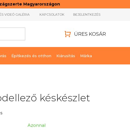
rszágszerte Magyarországon
ÉS VIDEÓ GALÉRIA
KAPCSOLATOK
BEJELENTKEZÉS
ÜRES KOSÁR
KOSÁR
órás
Építkezés és otthon
Kiárusítás
Márka
ellező késkészlet
s
Azonnal