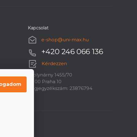
Kapcsolat
e-shop
@
uni-max.hu
+420 246 066 136
Kérdezzen
U plynárny 1455/70
10100 Praha 10
fogadom
Cégjegyzékszám: 23876794