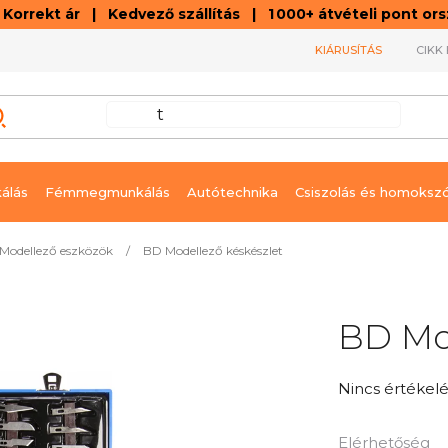
orrekt ár | Kedvező szállítás | 1 000+ átvételi pont o
KIÁRUSÍTÁS
CIKK 
álás
Fémmegmunkálás
Autótechnika
Csiszolás és homoksz
Modellező eszközök
/
BD Modellező késkészlet
BD Mod
A
Nincs értékelé
termék
átlagos
Elérhetőség