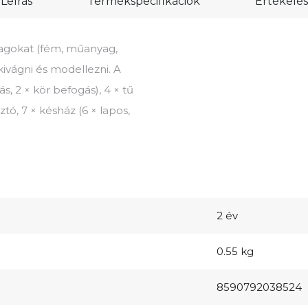
Leírás
Termékspecifikációk
Értékelés
yagokat (fém, műanyag,
 kivágni és modellezni. A
ás, 2 × kör befogás), 4 × tű
sztó, 7 × késház (6 × lapos,
2 év
0.55 kg
8590792038524