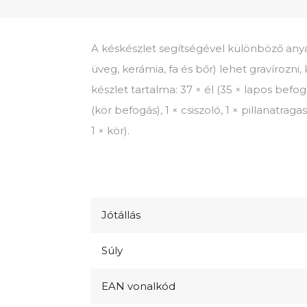
A késkészlet segítségével különböző an
üveg, kerámia, fa és bőr) lehet gravírozni,
készlet tartalma: 37 × él (35 × lapos befog
(kör befogás), 1 × csiszoló, 1 × pillanatraga
1 × kör).
Jótállás
Súly
EAN vonalkód