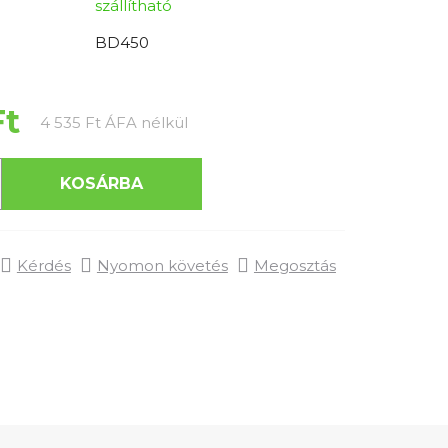
szállítható
BD450
Ft
Egységár:
4 535 Ft ÁFA nélkül
KOSÁRBA
Kérdés
Nyomon követés
Megosztás