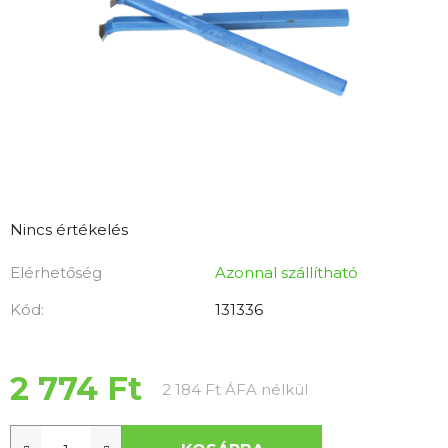
A
Nincs értékelés
termék
Elérhetőség
Azonnal szállítható
átlagos
értékelése
Kód:
131336
5-
ből
0,0
2 774 Ft
Egységár:
2 184 Ft ÁFA nélkül
csillag.