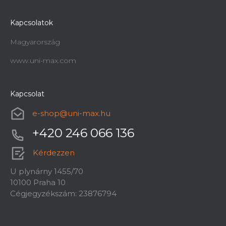
Kapcsolatok
Magyarország
www.uni-max.com
Kapcsolat
e-shop
@
uni-max.hu
+420 246 066 136
Kérdezzen
U plynárny 1455/70
10100 Praha 10
Cégjegyzékszám: 23876794