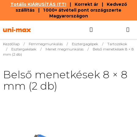
Totális KIÁRUSÍTÁS ITT!
| Korrekt ár | Kedvező
szállítás | 1 000+ átvételi pont országszerte
Magyarországon
Ugrás
Keresés
KOSÁR
a
fő
tartalomhoz
Kezdőlap
/
Fémmegmunkálás
/
Esztergagépek
/
Tartozékok
/
Esztergakések
/
Menet megmunkálás
/
Belső menetkések 8 × 8
mm (2 db)
Belső menetkések 8 × 8
mm (2 db)