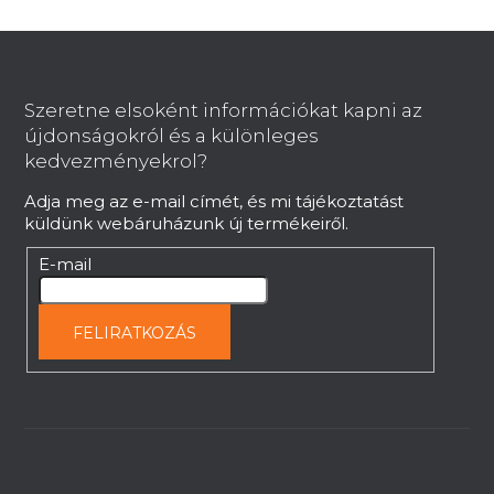
L
á
b
Szeretne elsoként információkat kapni az
l
újdonságokról és a különleges
é
kedvezményekrol?
c
Adja meg az e-mail címét, és mi tájékoztatást
küldünk webáruházunk új termékeiről.
E-mail
FELIRATKOZÁS