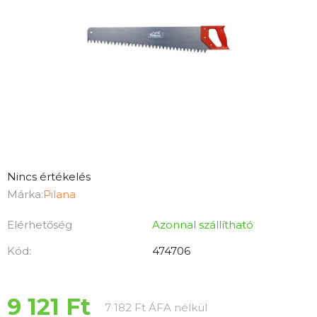
A
Nincs értékelés
termék
Márka:
Pilana
átlagos
Elérhetőség
Azonnal szállítható
értékelése
5-
Kód:
474706
ből
0,0
csillag.
9 121 Ft
Egységár:
7 182 Ft ÁFA nélkül