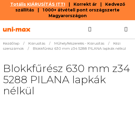
Totális KIÁRUSÍTÁS ITT!
| Korrekt ár | Kedvező
szállítás | 1 000+ átvételi pont országszerte
Magyarországon
Ugrás
Keresés
KOSÁR
a
fő
tartalomhoz
Kezdőlap
/
Kiárusítás
/
Műhelyfelszerelés - Kiárusítás
/
Kézi
szerszámok
/
Blokkfűrész 630 mm z34 5288 PILANA lapkák nélkül
Blokkfűrész 630 mm z34
5288 PILANA lapkák
nélkül