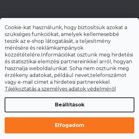
Cookie-kat használunk, hogy biztosítsuk azokat a
szükséges funkciókat, amelyek kellemesebbé
teszik az e-shop látogatását, a teljesítmény
mérésére és reklámkampányok
közzétételére.Információkat osztunk meg hirdetési
és statisztikai elemzési partnereinkkel arról, hogyan
hasznalja weboldalunkat. Soha nem osztunk meg
érzékeny adatokat, például nevet,telefonszámot
vagy e-mail címet a hirdetesi partnerekkel.
Shoptet Premium készítette
Tájékoztatás a személyes adatok védelméről
Copyright 2026
uni-max.hu
. Minden jog fenntartva.
Süti
Beállítások
beállítások szerkesztése
Elfogadom