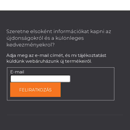
L
á
b
Szeretne elsoként információkat kapni az
l
újdonságokról és a különleges
é
kedvezményekrol?
c
Adja meg az e-mail címét, és mi tájékoztatást
küldünk webáruházunk új termékeiről.
E-mail
FELIRATKOZÁS