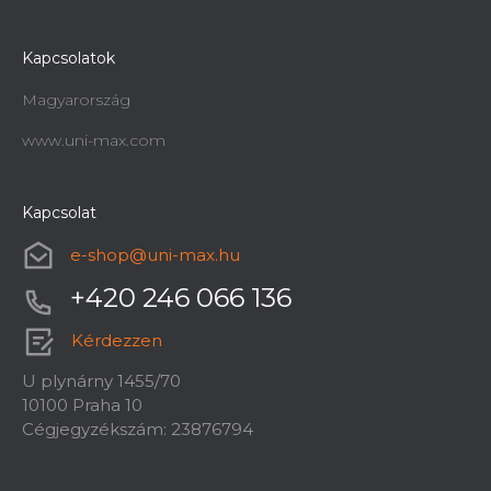
Kapcsolatok
Magyarország
www.uni-max.com
Kapcsolat
e-shop
@
uni-max.hu
+420 246 066 136
Kérdezzen
U plynárny 1455/70
10100 Praha 10
Cégjegyzékszám: 23876794