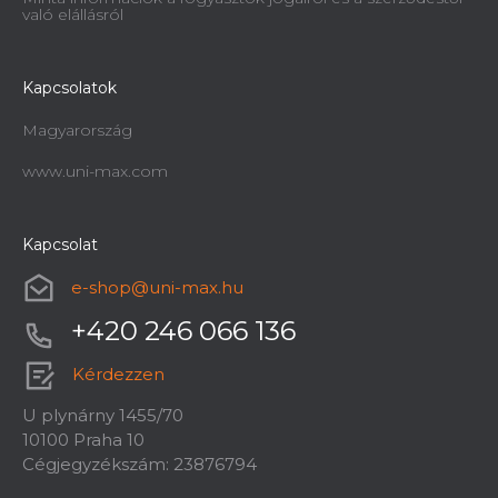
való elállásról
Kapcsolatok
Magyarország
www.uni-max.com
Kapcsolat
e-shop
@
uni-max.hu
+420 246 066 136
Kérdezzen
U plynárny 1455/70
10100 Praha 10
Cégjegyzékszám: 23876794