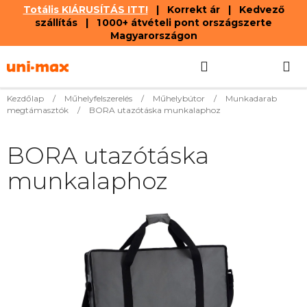
Totális KIÁRUSÍTÁS ITT!
| Korrekt ár | Kedvező
szállítás | 1 000+ átvételi pont országszerte
Magyarországon
Ugrás
Keresés
KOSÁR
a
fő
tartalomhoz
Kezdőlap
/
Műhelyfelszerelés
/
Műhelybútor
/
Munkadarab
megtámasztók
/
BORA utazótáska munkalaphoz
BORA utazótáska
munkalaphoz