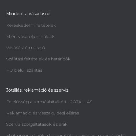
Mindent a vásárlásról
Kereskedelmi feltételek
Miért vásároljon nálunk
Vásárlási útmutató
Szállítási feltételek és határidők
HU belüli szállítás
Jótállás, reklamáció és szerviz
Felelősség a termékhibákért - JÓTÁLLÁS
Reklamáció és visszaküldési eljárás
Szerviz szolgáltatások és árak
Minta információk a fogyasztók jogairól és a szerződéstől