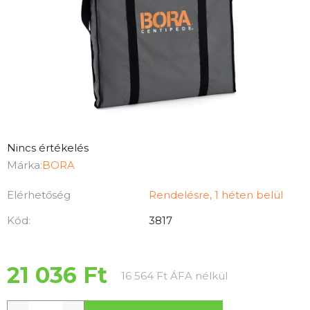
A
Nincs értékelés
termék
Márka:
BORA
átlagos
Elérhetőség
Rendelésre, 1 héten belül
értékelése
5-
Kód:
3817
ből
0,0
csillag.
21 036 Ft
Egységár:
16 564 Ft ÁFA nélkül