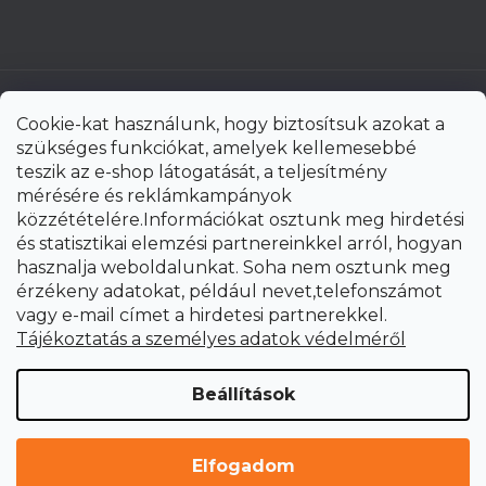
Cookie-kat használunk, hogy biztosítsuk azokat a
szükséges funkciókat, amelyek kellemesebbé
teszik az e-shop látogatását, a teljesítmény
mérésére és reklámkampányok
közzétételére.Információkat osztunk meg hirdetési
és statisztikai elemzési partnereinkkel arról, hogyan
hasznalja weboldalunkat. Soha nem osztunk meg
érzékeny adatokat, például nevet,telefonszámot
vagy e-mail címet a hirdetesi partnerekkel.
Shoptet Premium készítette
Tájékoztatás a személyes adatok védelméről
Copyright 2026
uni-max.hu
. Minden jog fenntartva.
Süti
Beállítások
beállítások szerkesztése
Elfogadom