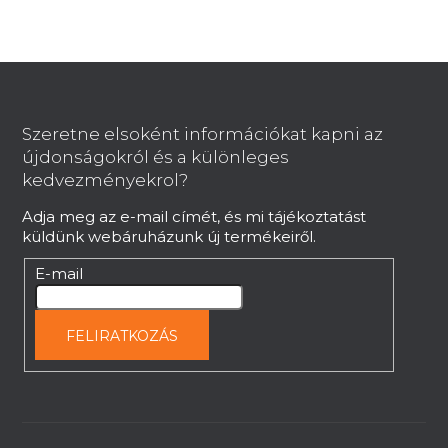
L
á
b
Szeretne elsoként információkat kapni az
l
újdonságokról és a különleges
é
kedvezményekrol?
c
Adja meg az e-mail címét, és mi tájékoztatást
küldünk webáruházunk új termékeiről.
E-mail
FELIRATKOZÁS