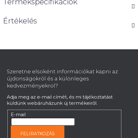
Termékspecifikációk
Értékelés
L
á
b
Szeretne elsoként információkat kapni az
l
újdonságokról és a különleges
é
kedvezményekrol?
c
Adja meg az e-mail címét, és mi tájékoztatást
küldünk webáruházunk új termékeiről.
E-mail
FELIRATKOZÁS