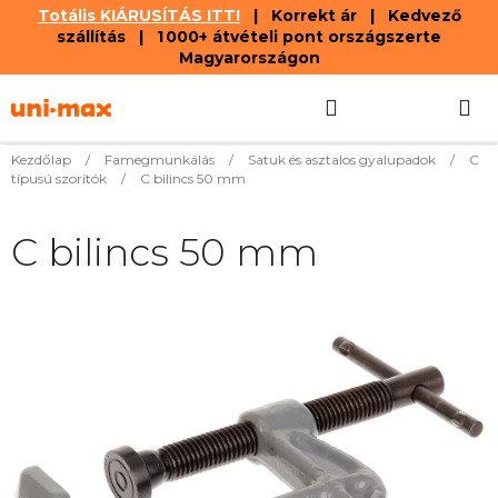
Totális KIÁRUSÍTÁS ITT!
| Korrekt ár | Kedvező
szállítás | 1 000+ átvételi pont országszerte
Magyarországon
Ugrás
Keresés
KOSÁR
a
fő
tartalomhoz
Kezdőlap
/
Famegmunkálás
/
Satuk és asztalos gyalupadok
/
C
típusú szorítók
/
C bilincs 50 mm
C bilincs 50 mm