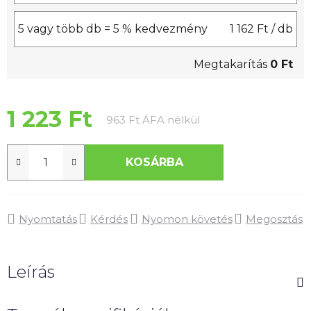
5 vagy több db = 5 % kedvezmény
1 162 Ft
/ db
Megtakarítás
0 Ft
1 223 Ft
Egységár:
963 Ft ÁFA nélkül
KOSÁRBA
Nyomtatás
Kérdés
Nyomon követés
Megosztás
Leírás