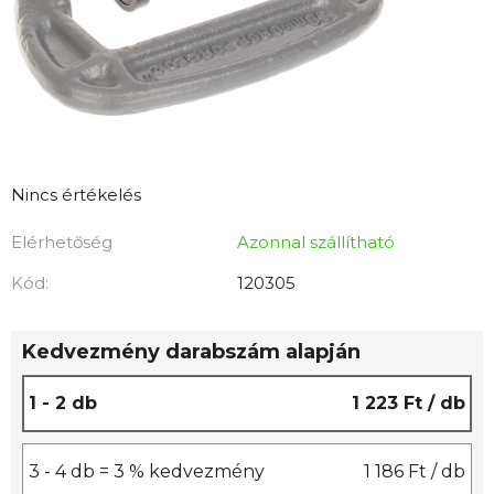
A
Nincs értékelés
termék
Elérhetőség
Azonnal szállítható
átlagos
értékelése
Kód:
120305
5-
ből
Kedvezmény darabszám alapján
0,0
csillag.
1 - 2 db
1 223 Ft
/ db
3 - 4 db = 3 % kedvezmény
1 186 Ft
/ db