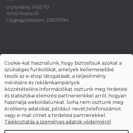
U plynárny 1455/70
10100 Praha 10
Cégjegyzékszám: 23876794
Cookie-kat használunk, hogy biztosítsuk azokat a
szükséges funkciókat, amelyek kellemesebbé
teszik az e-shop látogatását, a teljesítmény
mérésére és reklámkampányok
közzétételére.Információkat osztunk meg hirdetési
és statisztikai elemzési partnereinkkel arról, hogyan
hasznalja weboldalunkat. Soha nem osztunk meg
érzékeny adatokat, például nevet,telefonszámot
vagy e-mail címet a hirdetesi partnerekkel.
Shoptet Premium készítette
Tájékoztatás a személyes adatok védelméről
Copyright 2026
uni-max.hu
. Minden jog fenntartva.
Süti