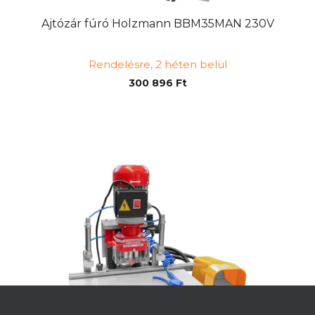
Ajtózár fúró Holzmann BBM35MAN 230V
Rendelésre, 2 héten belül
300 896 Ft
L
á