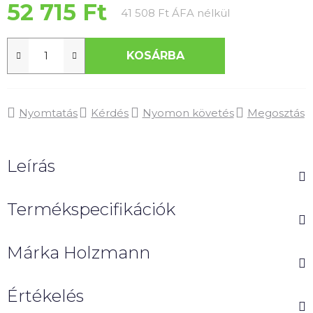
52 715 Ft
Egységár:
41 508 Ft ÁFA nélkül
KOSÁRBA
Nyomtatás
Kérdés
Nyomon követés
Megosztás
Leírás
Termékspecifikációk
Márka
Holzmann
Értékelés