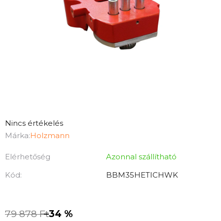
A
Nincs értékelés
termék
Márka:
Holzmann
átlagos
Elérhetőség
Azonnal szállítható
értékelése
5-
Kód:
BBM35HETICHWK
ből
0,0
csillag.
79 878 Ft
–34 %