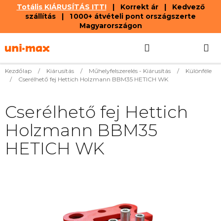
Totális KIÁRUSÍTÁS ITT!
| Korrekt ár | Kedvező
szállítás | 1 000+ átvételi pont országszerte
Magyarországon
Ugrás
Keresés
KOSÁR
a
fő
tartalomhoz
Kezdőlap
/
Kiárusítás
/
Műhelyfelszerelés - Kiárusítás
/
Különféle
/
Cserélhető fej Hettich Holzmann BBM35 HETICH WK
Cserélhető fej Hettich
Holzmann BBM35
HETICH WK