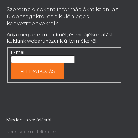
b
Szeretne elsoként információkat kapni az
l
újdonságokról és a különleges
é
Pneumatikus fúró ajtózárházhoz
kedvezményekrol?
Holzmann BBM35PNEU 230V
c
Adja meg az e-mail címét, és mi tájékoztatást
Rendelésre, 2 héten belül
küldünk webáruházunk új termékeiről.
449 631 Ft
E-mail
FELIRATKOZÁS
Mindent a vásárlásról
Kereskedelmi feltételek