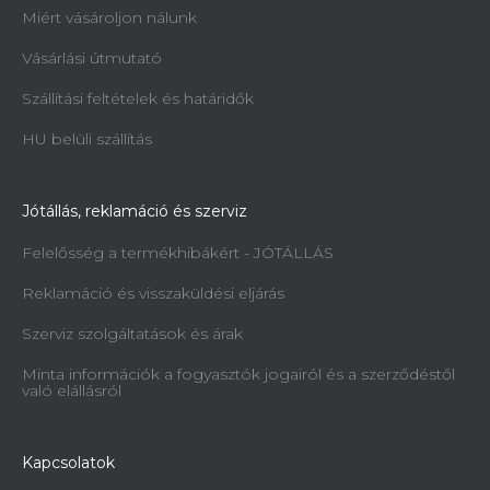
Miért vásároljon nálunk
Vásárlási útmutató
Szállítási feltételek és határidők
Fúrószár 8 mm, balkezes Holzmann
BBM35_B8L
HU belüli szállítás
Azonnal szállítható
9 999 Ft
Jótállás, reklamáció és szerviz
Felelősség a termékhibákért - JÓTÁLLÁS
Reklamáció és visszaküldési eljárás
Szerviz szolgáltatások és árak
Minta információk a fogyasztók jogairól és a szerződéstől
való elállásról
Kapcsolatok