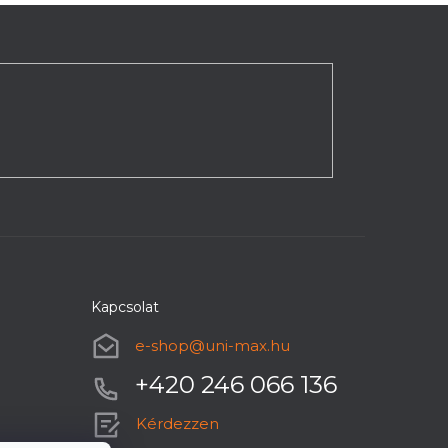
Kapcsolat
e-shop
@
uni-max.hu
+420 246 066 136
Kérdezzen