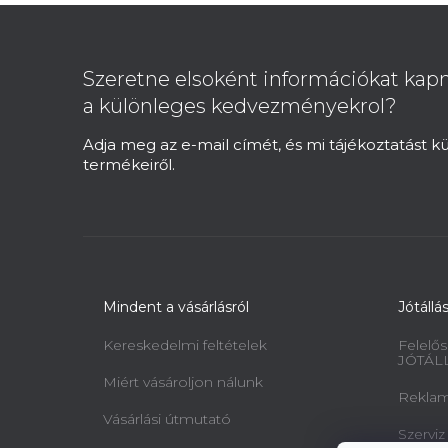
L
á
b
Szeretne elsoként információkat kapn
l
a különleges kedvezményekrol?
é
c
Adja meg az e-mail címét, és mi tájékoztatást 
termékeiről.
Mindent a vásárlásról
Jótállá
Kereskedelmi feltételek
Felelős
JÓTÁL
Miért vásároljon nálunk
Reklamá
Vásárlási útmutató
Szerviz