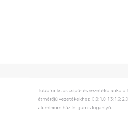
Többfunkciós csípő- és vezetékblankoló 
átmérőjű vezetékekhez: 0,8; 1,0; 1,3; 1,6; 2
alumínium ház és gumis fogantyú.