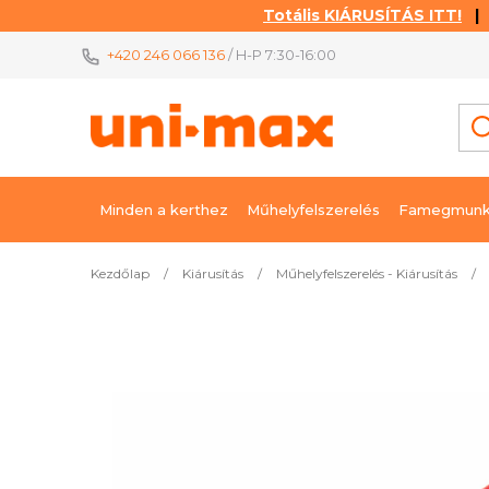
Totális KIÁRUSÍTÁS ITT!
| K
Ugrás
+420 246 066 136
/ H-P 7:30-16:00
a
fő
tartalomhoz
Minden a kerthez
Műhelyfelszerelés
Famegmunk
Kezdőlap
/
Kiárusítás
/
Műhelyfelszerelés - Kiárusítás
/