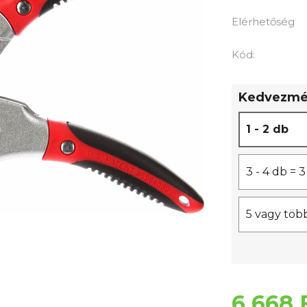
termék
átlagos
Elérhetőség
értékelése
5-
Kód:
ből
0,0
Kedvezmén
csillag.
1 - 2 db
3 - 4 db =
5 vagy töb
6 668 