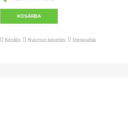
KOSÁRBA
Kérdés
Nyomon követés
Megosztás