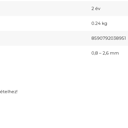
2 év
0.24 kg
8590792038951
0,8 – 2,6 mm
tételhez!