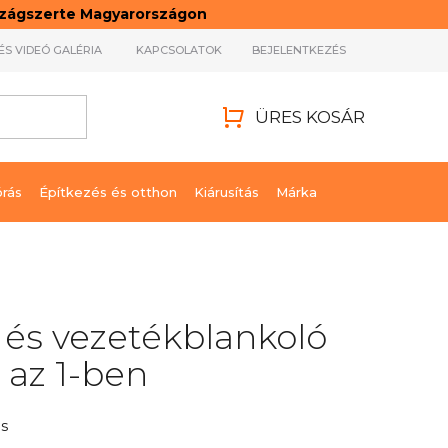
rszágszerte Magyarországon
ÉS VIDEÓ GALÉRIA
KAPCSOLATOK
BEJELENTKEZÉS
ÜRES KOSÁR
KOSÁR
órás
Építkezés és otthon
Kiárusítás
Márka
 és vezetékblankoló
2 az 1-ben
s