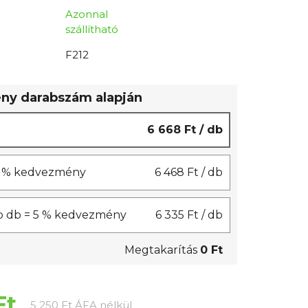
Azonnal
szállítható
F212
y darabszám alapján
6 668 Ft
/ db
 3 % kedvezmény
6 468 Ft
/ db
b db = 5 % kedvezmény
6 335 Ft
/ db
Megtakarítás
0 Ft
Ft
Egységár:
5 250 Ft ÁFA nélkül