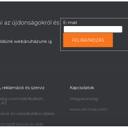
i az újdonságokról és
E-mail
FELIRATKOZÁS
küldünk webáruházunk új
s, reklamáció és szerviz
Kapcsolatok
ség a termékhibákért -
Magyarország
LÁS
www.uni-max.com
ció és visszaküldési eljárás
 szolgáltatások és árak