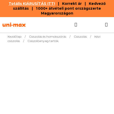
Totális KIÁRUSÍTÁS ITT!
| Korrekt ár | Kedvező
szállítás | 1 000+ átvételi pont országszerte
Magyarországon
Ugrás
Keresés
KOSÁR
a
fő
tartalomhoz
Kezdőlap
/
Csiszolás és homokszórás
/
Csiszolás
/
Kézi
csiszolás
/
Csiszolóanyag tartók