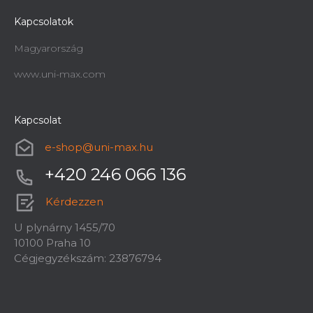
Kapcsolatok
Magyarország
www.uni-max.com
Kapcsolat
e-shop
@
uni-max.hu
+420 246 066 136
Kérdezzen
U plynárny 1455/70
10100 Praha 10
Cégjegyzékszám: 23876794