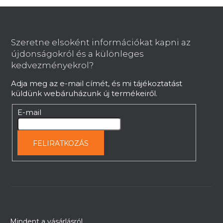
L
á
b
Szeretne elsoként információkat kapni az
l
újdonságokról és a különleges
é
kedvezményekrol?
c
Adja meg az e-mail címét, és mi tájékoztatást
küldünk webáruházunk új termékeiről.
E-mail
FELIRATKOZÁS
Mindent a vásárlásról