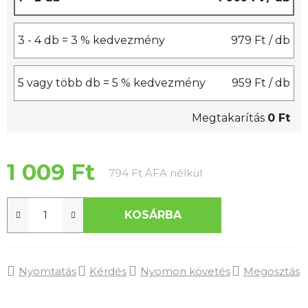
3 - 4 db = 3 % kedvezmény
979 Ft
/ db
5 vagy több db = 5 % kedvezmény
959 Ft
/ db
Megtakarítás
0 Ft
1 009 Ft
Egységár:
794 Ft ÁFA nélkül
KOSÁRBA
Nyomtatás
Kérdés
Nyomon követés
Megosztás