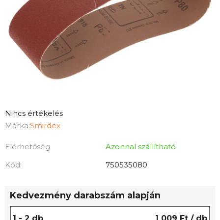
A
Nincs értékelés
termék
Márka:
Smirdex
átlagos
Elérhetőség
Azonnal szállítható
értékelése
5-
Kód:
750535080
ből
0,0
Kedvezmény darabszám alapján
csillag.
1 - 2 db
1 009 Ft
/ db