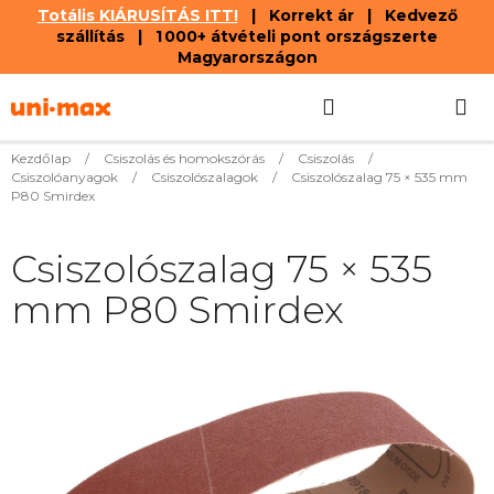
Totális KIÁRUSÍTÁS ITT!
| Korrekt ár | Kedvező
szállítás | 1 000+ átvételi pont országszerte
Magyarországon
Ugrás
Keresés
KOSÁR
a
fő
tartalomhoz
Kezdőlap
/
Csiszolás és homokszórás
/
Csiszolás
/
Csiszolóanyagok
/
Csiszolószalagok
/
Csiszolószalag 75 × 535 mm
P80 Smirdex
Csiszolószalag 75 × 535
mm P80 Smirdex