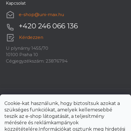
Kapcsolat
e-shop
@
uni-max.hu
+420 246 066 136
Kérdezzen
U plynárny 1455/70
10100 Praha 10
Cégjegyzékszám: 23876794
Cookie-kat használunk, hogy biztosítsuk azokat a
szükséges funkciókat, amelyek kellemesebbé
teszik az e-shop látogatását, a teljesítmény
mérésére és reklámkampányok
közzétételére.Információkat osztunk meg hirdetési