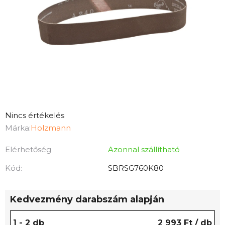
A
Nincs értékelés
termék
Márka:
Holzmann
átlagos
Elérhetőség
Azonnal szállítható
értékelése
5-
Kód:
SBRSG760K80
ből
0,0
Kedvezmény darabszám alapján
csillag.
1 - 2 db
2 993 Ft
/ db