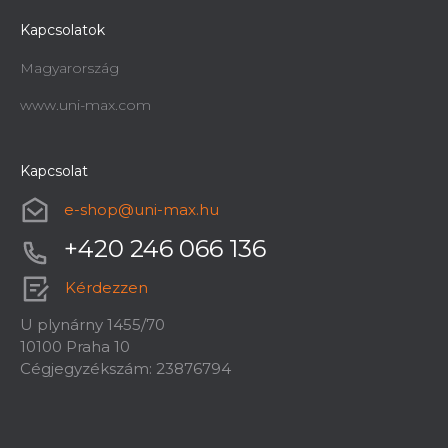
Kapcsolatok
Magyarország
www.uni-max.com
Kapcsolat
e-shop
@
uni-max.hu
+420 246 066 136
Kérdezzen
U plynárny 1455/70
10100 Praha 10
Cégjegyzékszám: 23876794