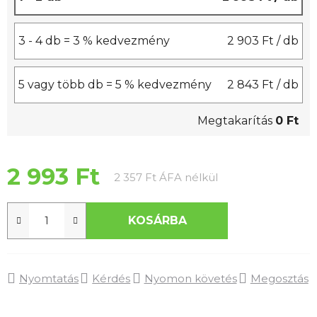
3 - 4 db = 3 % kedvezmény
2 903 Ft
/ db
5 vagy több db = 5 % kedvezmény
2 843 Ft
/ db
Megtakarítás
0 Ft
2 993 Ft
Egységár:
2 357 Ft ÁFA nélkül
KOSÁRBA
Nyomtatás
Kérdés
Nyomon követés
Megosztás