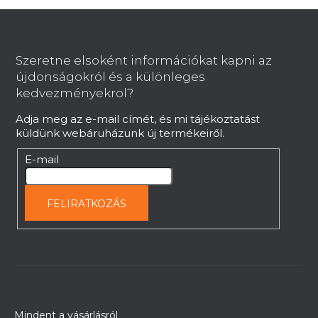
L
á
b
Szeretne elsoként információkat kapni az
l
újdonságokról és a különleges
é
kedvezményekrol?
c
Adja meg az e-mail címét, és mi tájékoztatást
küldünk webáruházunk új termékeiről.
E-mail
FELIRATKOZÁS
Mindent a vásárlásról