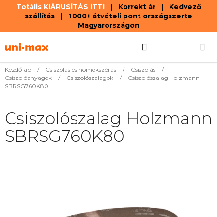
Totális KIÁRUSÍTÁS ITT!
| Korrekt ár | Kedvező
szállítás | 1 000+ átvételi pont országszerte
Magyarországon
Ugrás
Keresés
KOSÁR
a
fő
tartalomhoz
Kezdőlap
/
Csiszolás és homokszórás
/
Csiszolás
/
Csiszolóanyagok
/
Csiszolószalagok
/
Csiszolószalag Holzmann
SBRSG760K80
Csiszolószalag Holzmann
SBRSG760K80