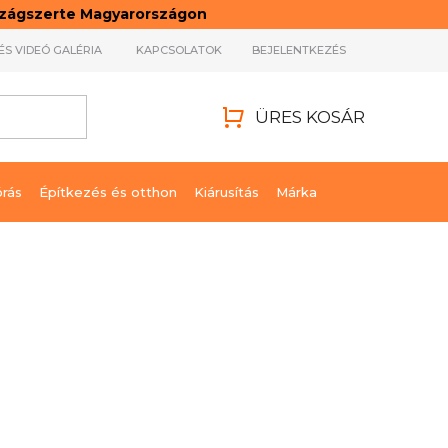
rszágszerte Magyarországon
ÉS VIDEÓ GALÉRIA
KAPCSOLATOK
BEJELENTKEZÉS
ÜRES KOSÁR
KOSÁR
órás
Építkezés és otthon
Kiárusítás
Márka