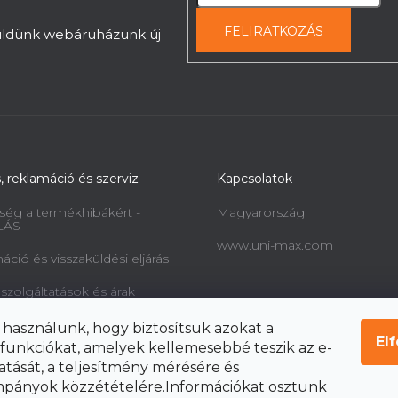
s
e
FELIRATKOZÁS
küldünk webáruházunk új
l
e
m
e
i
s, reklamáció és szerviz
Kapcsolatok
ség a termékhibákért -
Magyarország
LÁS
www.uni-max.com
ció és visszaküldési eljárás
 szolgáltatások és árak
információk a fogyasztók
 használunk, hogy biztosítsuk azokat a
l és a szerződéstől való
El
funkciókat, amelyek kellemesebbé teszik az e-
ól
atását, a teljesítmény mérésére és
pányok közzétételére.Információkat osztunk