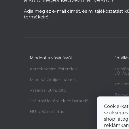
é
c
Adja meg az e-mail címét, és mi tájékoztatást 
termékeiről.
Mindent a vásárlásról
Jótállá
Kereskedelmi feltételek
Felelős
JÓTÁL
Miért vásároljon nálunk
Reklamá
Vásárlási útmutató
Szerviz
Szállítási feltételek és határidők
Minta 
Cookie-kat
jogairó
HU belüli szállítás
szükséges 
elállásr
shop látog
reklámkam