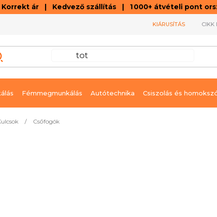
orrekt ár | Kedvező szállítás | 1 000+ átvételi pont o
KIÁRUSÍTÁS
CIKK 
álás
Fémmegmunkálás
Autótechnika
Csiszolás és homoksz
Kulcsok
/
Csőfogók