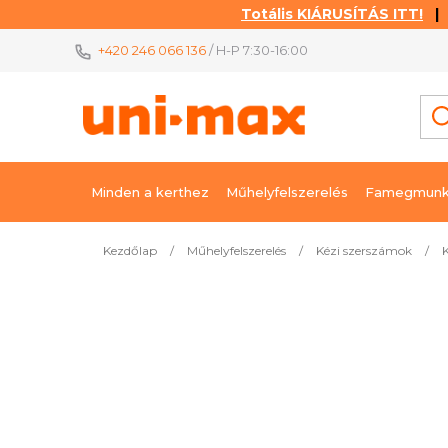
Totális KIÁRUSÍTÁS ITT!
| K
Ugrás
+420 246 066 136
/ H-P 7:30-16:00
a
fő
tartalomhoz
Minden a kerthez
Műhelyfelszerelés
Famegmunk
Kezdőlap
/
Műhelyfelszerelés
/
Kézi szerszámok
/