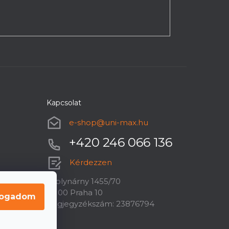
Kapcsolat
e-shop
@
uni-max.hu
+420 246 066 136
Kérdezzen
U plynárny 1455/70
10100 Praha 10
fogadom
Cégjegyzékszám: 23876794