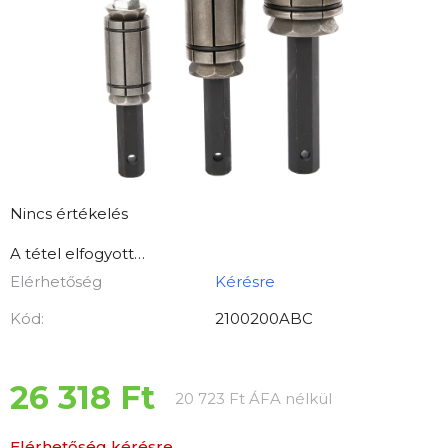
A
Nincs értékelés
termék
A tétel elfogyott…
átlagos
Elérhetőség
Kérésre
értékelése
5-
Kód:
2100200ABC
ből
0,0
csillag.
26 318 Ft
Egységár:
20 723 Ft ÁFA nélkül
Elérhetőség kérésre.