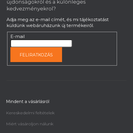
l
újdonságokról és a különleges
é
kedvezményekrol?
c
Adja meg az e-mail címét, és mi tájékoztatást
küldünk webáruházunk új termékeiről.
E-mail
FELIRATKOZÁS
Mindent a vásárlásról
Kereskedelmi feltételek
Miért vásároljon nálunk