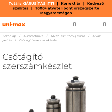
Totális KIÁRUSÍTÁS ITT!
| Korrekt ár | Kedvező
szállítás | 1 000+ átvételi pont országszerte
Magyarországon
Ugrás
Keresés
KOSÁR
a
fő
tartalomhoz
Kezdőlap
/
Autótechnika
/
Alváz- és futóműjavítás
/
Alváz
javítás
/
Csőtágító szerszámkészlet
Csőtágító
szerszámkészlet