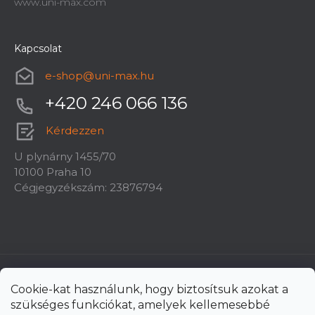
www.uni-max.com
Kapcsolat
e-shop
@
uni-max.hu
+420 246 066 136
Kérdezzen
U plynárny 1455/70
10100 Praha 10
Cégjegyzékszám: 23876794
Cookie-kat használunk, hogy biztosítsuk azokat a
szükséges funkciókat, amelyek kellemesebbé