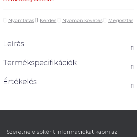
Nyomtatás
Kérdés
Nyomon követés
Megosztás
Leírás
Termékspecifikációk
Értékelés
L
á
b
Szeretne elsoként információkat kapni az